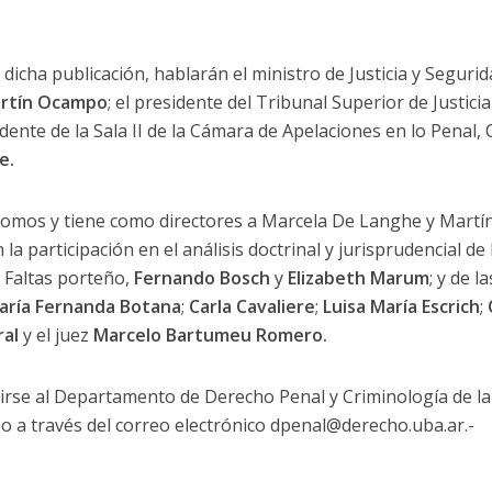
 dicha publicación, hablarán el ministro de Justicia y Seguri
rtín Ocampo
; el presidente del Tribunal Superior de Justic
idente de la Sala II de la Cámara de Apelaciones en lo Penal,
e.
 tomos y tiene como directores a Marcela De Langhe y Martí
a participación en el análisis doctrinal y jurisprudencial de
 Faltas porteño,
Fernando Bosch
y
Elizabeth Marum
; y de l
aría Fernanda Botana
;
Carla Cavaliere
;
Luisa María Escrich
;
ral
y el juez
Marcelo Bartumeu Romero.
irse al Departamento de Derecho Penal y Criminología de la
o a través del correo electrónico dpenal@derecho.uba.ar.-