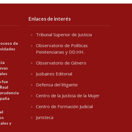
Enlaces de interés
Tribunal Superior de Justicia
roceso de
Observatorio de Políticas
ividades
Penitenciarias y DD.HH.
cia
Observatorio de Género
evas
Jusbaires Editorial
ales
n fue
Defensa del litigante
 Real
prudencia
Centro de la Justicia de la Mujer
spaña
Centro de Formación Judicial
el
Juristeca
los
ales y