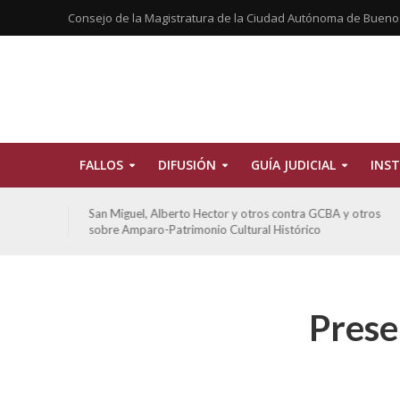
Consejo de la Magistratura de la Ciudad Autónoma de Bueno
FALLOS
DIFUSIÓN
GUÍA JUDICIAL
INST
tros
San Miguel, Alberto Hector y otros contra GCBA y otros
sobre Amparo-Patrimonio Cultural Histórico
Prese