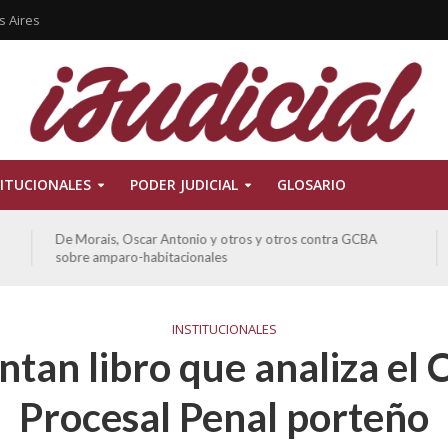
s Aires
ITUCIONALES
PODER JUDICIAL
GLOSARIO
De Morais, Oscar Antonio y otros y otros contra GCBA
sobre amparo-habitacionales
INSTITUCIONALES
ntan libro que analiza el 
Procesal Penal porteño