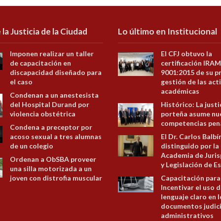
 la Justicia de la Ciudad
Lo último en Institucional
Imponen realizar un taller
El CFJ obtuvo la
de capacitación en
certificación IRAM
discapacidad diseñado para
9001:2015 de su p
el caso
gestión de las act
académicas
Condenan a un anestesista
del Hospital Durand por
Histórico: La justi
violencia obstétrica
porteña asume nu
competencias pen
Condena a preceptor por
acoso sexual a tres alumnas
El Dr. Carlos Balbí
de un colegio
distinguido por la
Academia de Juris
Ordenan a ObSBA proveer
y Legislación de E
una silla motorizada a un
joven con distrofia muscular
Capacitación para
Incentivar el uso d
lenguaje claro en 
documentos judici
administrativos