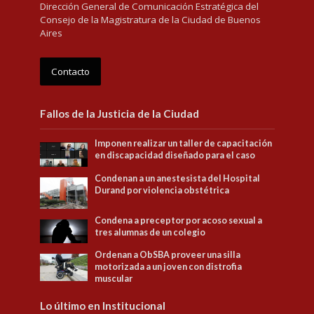
Dirección General de Comunicación Estratégica del
Consejo de la Magistratura de la Ciudad de Buenos
Aires
Contacto
Fallos de la Justicia de la Ciudad
Imponen realizar un taller de capacitación
en discapacidad diseñado para el caso
Condenan a un anestesista del Hospital
Durand por violencia obstétrica
Condena a preceptor por acoso sexual a
tres alumnas de un colegio
Ordenan a ObSBA proveer una silla
motorizada a un joven con distrofia
muscular
Lo último en Institucional