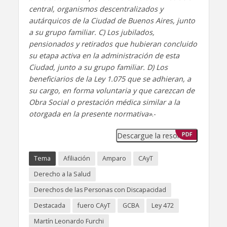
central, organismos descentralizados y
autárquicos de la Ciudad de Buenos Aires, junto
a su grupo familiar. C) Los jubilados,
pensionados y retirados que hubieran concluido
su etapa activa en la administración de esta
Ciudad, junto a su grupo familiar. D) Los
beneficiarios de la Ley 1.075 que se adhieran, a
su cargo, en forma voluntaria y que carezcan de
Obra Social o prestación médica similar a la
otorgada en la presente normativa»
.-
Descargue la resolución
PDF
Tema
Afiliación
Amparo
CAyT
Derecho a la Salud
Derechos de las Personas con Discapacidad
Destacada
fuero CAyT
GCBA
Ley 472
Martín Leonardo Furchi