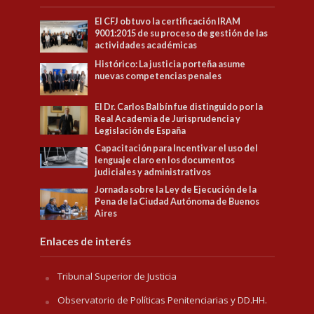
El CFJ obtuvo la certificación IRAM
9001:2015 de su proceso de gestión de las
actividades académicas
Histórico: La justicia porteña asume
nuevas competencias penales
El Dr. Carlos Balbín fue distinguido por la
Real Academia de Jurisprudencia y
Legislación de España
Capacitación para Incentivar el uso del
lenguaje claro en los documentos
judiciales y administrativos
Jornada sobre la Ley de Ejecución de la
Pena de la Ciudad Autónoma de Buenos
Aires
Enlaces de interés
Tribunal Superior de Justicia
Observatorio de Políticas Penitenciarias y DD.HH.