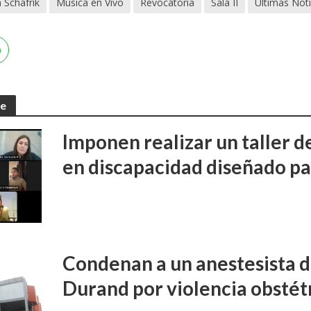
 Schafrik
Música en Vivo
Revocatoria
Sala II
Últimas Noti
te
Imponen realizar un taller d
en discapacidad diseñado pa
Condenan a un anestesista d
Durand por violencia obstét