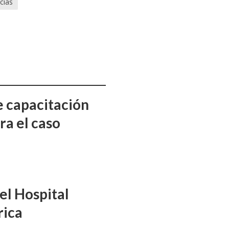
cias
e capacitación
ra el caso
el Hospital
rica