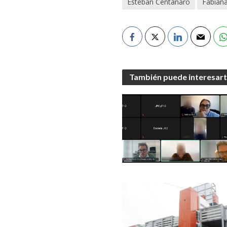
Esteban Centanaro
Fabiana
También puede interesar