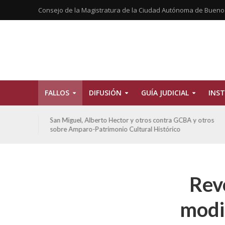
Consejo de la Magistratura de la Ciudad Autónoma de Bueno
FALLOS
DIFUSIÓN
GUÍA JUDICIAL
INST
tros
San Miguel, Alberto Hector y otros contra GCBA y otros
sobre Amparo-Patrimonio Cultural Histórico
Rev
modi