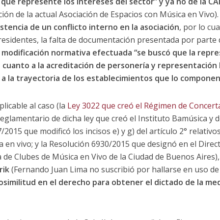
que represente los intereses del sector” y ya no de la C
ión de la actual Asociación de Espacios con Música en Vivo).
stencia de un conflicto interno en la asociación
, por lo cu
esidentes, la falta de documentación presentada por parte de
 modificación normativa efectuada “se buscó que la repre
 cuanto a la acreditación de personería y representación 
 a la trayectoria de los establecimientos que lo compone
licable al caso (la
Ley 3022 que creó el Régimen de Concerta
reglamentario de dicha ley que creó el Instituto Bamúsica y 
/2015 que modificó los incisos e) y g) del artículo 2° relativ
 en vivo; y la Resolución 6930/2015 que designó en el Direc
 de Clubes de Música en Vivo de la Ciudad de Buenos Aires),
rik
(Fernando Juan Lima no suscribió por hallarse en uso de 
rosimilitud en el derecho para obtener el dictado de la me