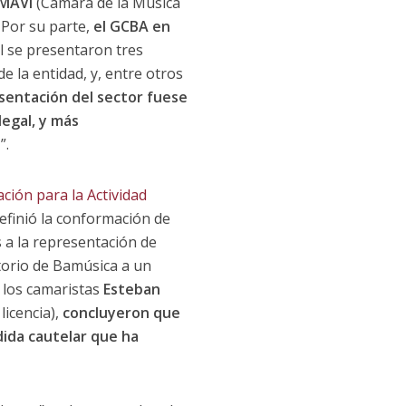
AMAVI
(Cámara de la Música
 Por su parte,
el GCBA en
al se presentaron tres
 la entidad, y, entre otros
sentación del sector fuese
legal, y más
n
”.
ción para la Actividad
definió la conformación de
os a la representación de
torio de Bamúsica a un
 los camaristas
Esteban
licencia),
concluyeron que
dida cautelar que ha