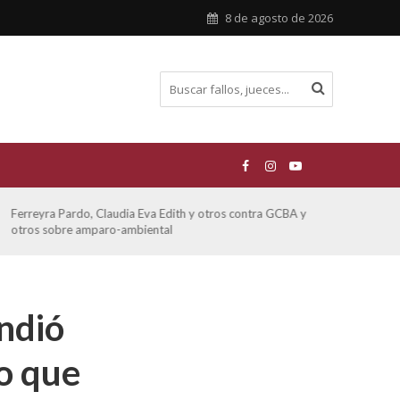
8 de agosto de 2026
Ferreyra Pardo, Claudia Eva Edith y otros contra GCBA y
ATE 
otros sobre amparo-ambiental
ndió
o que