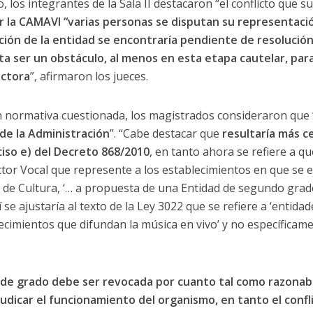
, los integrantes de la Sala II destacaron “el conflicto que su
r la CAMAVI “varias personas se disputan su representació
ión de la entidad se encontraría pendiente de resolución
ulta ser un obstáculo, al menos en esta etapa cautelar, par
actora
”, afirmaron los jueces.
ón normativa cuestionada, los magistrados consideraron que 
n de la Administración
”. “Cabe destacar que
resultaría más ce
ciso e) del Decreto 868/2010
, en tanto ahora se refiere a q
tor Vocal que represente a los establecimientos en que se e
o de Cultura, ‘… a propuesta de una Entidad de segundo grad
sí se ajustaría al texto de la Ley 3022 que se refiere a ‘entid
ecimientos que difundan la música en vivo’ y no específicame
 de grado debe ser revocada por cuanto tal como razonab
udicar el funcionamiento del organismo, en tanto el confl