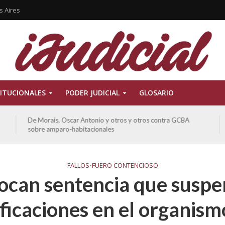
s Aires
ITUCIONALES
PODER JUDICIAL
GLOSARIO
De Morais, Oscar Antonio y otros y otros contra GCBA
sobre amparo-habitacionales
FALLOS
•
FUERO CONTENCIOSO
ocan sentencia que suspe
ficaciones en el organism