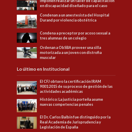
Imponen realizar un taller de capacitación
en discapacidad diseñado para el caso
Condenan a un anestesista del Hospital
Durand por violencia obstétrica
Condena a preceptor por acoso sexual a
tres alumnas de un colegio
Ordenan a ObSBA proveer una silla
motorizada a un joven con distrofia
muscular
Lo último en Institucional
El CFJ obtuvo la certificación IRAM
9001:2015 de su proceso de gestión de las
actividades académicas
Histórico: La justicia porteña asume
nuevas competencias penales
El Dr. Carlos Balbín fue distinguido por la
Real Academia de Jurisprudencia y
Legislación de España