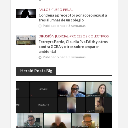
FALLOS
•
FUERO PENAL
Condena a preceptor por acoso sexual a
tres alumnas de un colegio
Publicado hace 3 semanas
DIFUSIÓN JUDICIAL
•
PROCESOS COLECTIVOS
Ferreyra Pardo, Claudia Eva Edith y otros
contra GCBA y otros sobre amparo-
ambiental
Publicado hace 3 semanas
Herald Posts Big