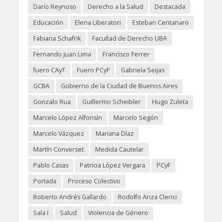
Darío Reynoso
Derecho a la Salud
Destacada
Educación
Elena Liberatori
Esteban Centanaro
Fabiana Schafrik
Facultad de Derecho UBA
Fernando Juan Lima
Francisco Ferrer
fuero CAyT
Fuero PCyF
Gabriela Seijas
GCBA
Gobierno de la Ciudad de Buenos Aires
Gonzalo Rua
Guillermo Scheibler
Hugo Zuleta
Marcelo López Alfonsín
Marcelo Segón
Marcelo Vázquez
Mariana Díaz
Martín Converset
Medida Cautelar
Pablo Casas
Patricia López Vergara
PCyF
Portada
Proceso Colectivo
Roberto Andrés Gallardo
Rodolfo Ariza Clerici
Sala I
Salud
Violencia de Género