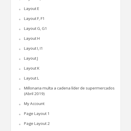
Layout E
Layout F, F1
Layout G, G1
Layout H
Layout I, I1
Layout J
Layout K
Layout L
Millonaria multa a cadena líder de supermercados
(Abril 2019)
My Account
Page Layout 1
Page Layout 2