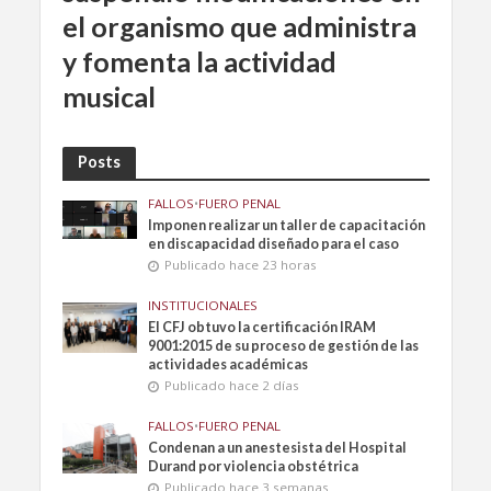
el organismo que administra
y fomenta la actividad
musical
Posts
FALLOS
•
FUERO PENAL
Imponen realizar un taller de capacitación
en discapacidad diseñado para el caso
Publicado hace 23 horas
INSTITUCIONALES
El CFJ obtuvo la certificación IRAM
9001:2015 de su proceso de gestión de las
actividades académicas
Publicado hace 2 días
FALLOS
•
FUERO PENAL
Condenan a un anestesista del Hospital
Durand por violencia obstétrica
Publicado hace 3 semanas