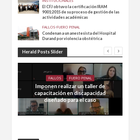
INSTITUCIONALES
El CFJ obtuvo la certificación IRAM
9001:2015 de su proceso de gestión de las
actividades académicas
FALLOS
•
FUERO PENAL
Condenan a un anestesista del Hospital
Durand por violencia obstétrica
Herald Posts Slider
FALLOS
FUERO PENAL
Imponen realizar un taller de
capacitación en discapacidad
diseñado para el caso