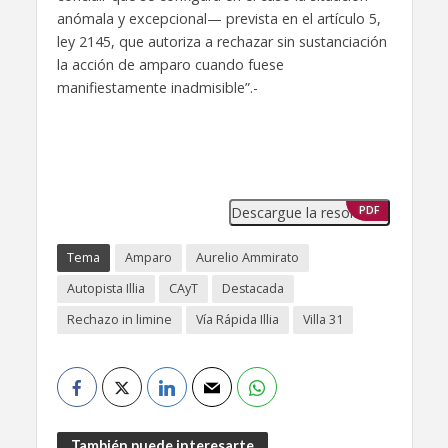
anómala y excepcional— prevista en el artículo 5,
ley 2145, que autoriza a rechazar sin sustanciación
la acción de amparo cuando fuese
manifiestamente inadmisible”.-
Descargue la resolución
PDF
Tema
Amparo
Aurelio Ammirato
Autopista Illia
CAyT
Destacada
Rechazo in limine
Vía Rápida Illia
Villa 31
También puede interesarte