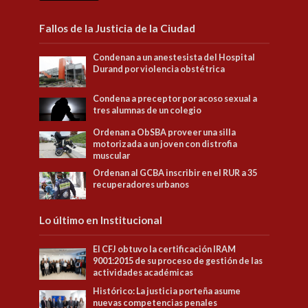
Fallos de la Justicia de la Ciudad
Condenan a un anestesista del Hospital
Durand por violencia obstétrica
Condena a preceptor por acoso sexual a
tres alumnas de un colegio
Ordenan a ObSBA proveer una silla
motorizada a un joven con distrofia
muscular
Ordenan al GCBA inscribir en el RUR a 35
recuperadores urbanos
Lo último en Institucional
El CFJ obtuvo la certificación IRAM
9001:2015 de su proceso de gestión de las
actividades académicas
Histórico: La justicia porteña asume
nuevas competencias penales