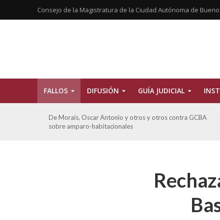
Consejo de la Magistratura de la Ciudad Autónoma de Bueno
FALLOS
DIFUSIÓN
GUÍA JUDICIAL
INST
CBA
Ferreyra Pardo, Claudia Eva Edith y otros contra GCBA y
otros sobre amparo-ambiental
Rechaza
Bas