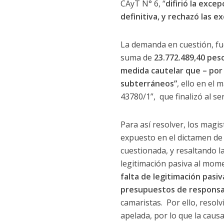
CAyT N° 6, “
difirió la exce
definitiva, y rechazó las e
La demanda en cuestión, fue
suma de
23.772.489,40 peso
medida cautelar que – por 
subterráneos”
, ello en el
43780/1”, que finalizó al ser
Para así resolver, los magi
expuesto en el dictamen de l
cuestionada, y resaltando la
legitimación pasiva al mome
falta de legitimación pasiv
presupuestos de responsabil
camaristas. Por ello, resol
apelada, por lo que la caus