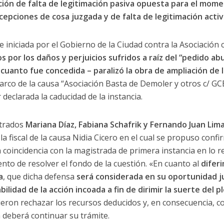
pción de falta de legitimación pasiva opuesta para el mom
xcepciones de cosa juzgada y de falta de legitimación activ
 iniciada por el Gobierno de la Ciudad contra la Asociación 
s por los daños y perjuicios sufridos a raíz del “pedido ab
cuanto fue concedida – paralizó la obra de ampliación de l
 marco de la causa “Asociación Basta de Demoler y otros c/ G
 declarada la caducidad de la instancia.
strados
Mariana Díaz, Fabiana Schafrik y Fernando Juan Lim
a fiscal de la causa Nidia Cicero en el cual se propuso confi
 coincidencia con la magistrada de primera instancia en lo rel
nto de resolver el fondo de la cuestión. «En cuanto al
difer
a
, que dicha defensa
será considerada en su oportunidad j
idad de la acción incoada a fin de dirimir la suerte del pl
vieron rechazar los recursos deducidos y, en consecuencia, c
a deberá continuar su trámite.