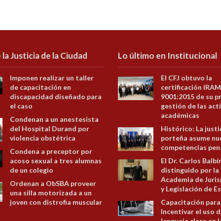
 la Justicia de la Ciudad
Lo último en Institucional
Imponen realizar un taller
El CFJ obtuvo la
de capacitación en
certificación IRAM
discapacidad diseñado para
9001:2015 de su p
el caso
gestión de las act
académicas
Condenan a un anestesista
del Hospital Durand por
Histórico: La justi
violencia obstétrica
porteña asume nu
competencias pen
Condena a preceptor por
acoso sexual a tres alumnas
El Dr. Carlos Balbí
de un colegio
distinguido por la
Academia de Juris
Ordenan a ObSBA proveer
y Legislación de E
una silla motorizada a un
joven con distrofia muscular
Capacitación para
Incentivar el uso d
lenguaje claro en 