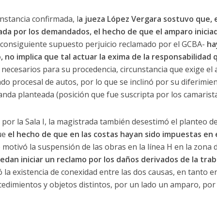
nstancia confirmada, l
a jueza López Vergara sostuvo que, e
ada por los demandados, el hecho de que el amparo inicia
l consiguiente supuesto perjuicio reclamado por el GCBA-
ha
, no implica que tal actuar la exima de la responsabilidad
necesarios para su procedencia, circunstancia que exige el 
ado procesal de autos, por lo que se inclinó por su diferimi
anda planteada (posición que fue suscripta por los camarista
 por la Sala I, la magistrada también desestimó el planteo 
ue
el hecho de que en las costas hayan sido impuestas en 
motivó la suspensión de las obras en la línea H en la zona 
dan iniciar un reclamo por los daños derivados de la trab
 la existencia de conexidad entre las dos causas, en tanto e
ocedimientos y objetos distintos, por un lado un amparo, p