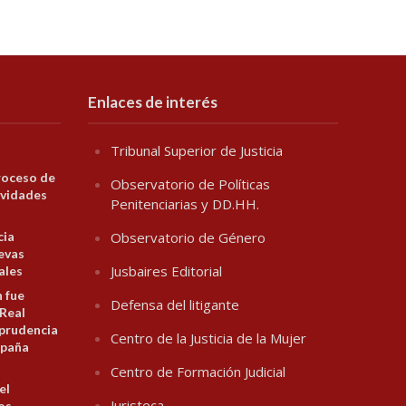
Enlaces de interés
Tribunal Superior de Justicia
roceso de
Observatorio de Políticas
ividades
Penitenciarias y DD.HH.
cia
Observatorio de Género
evas
Jusbaires Editorial
ales
n fue
Defensa del litigante
 Real
prudencia
Centro de la Justicia de la Mujer
spaña
Centro de Formación Judicial
el
Juristeca
los