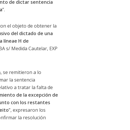
ento de dictar sentencia
a
”.
con el objeto de obtener la
usivo del dictado de una
a líneae H de
CBA s/ Medida Cautelar, EXP
a
, se remitieron a lo
rmar la sentencia
ativo a tratar la falta de
imiento de la excepción de
unto con los restantes
eito
”, expresaron los
onfirmar la resolución