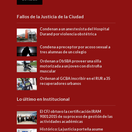
Fallos de la Justicia de la Ciudad
Condenan a un anestesista del Hospital
Durand por violencia obstétrica
Condena a preceptor por acoso sexual a
tres alumnas de un colegio
Ordenan a ObSBA proveer una silla
motorizada a un joven con distrofia
muscular
Ordenan al GCBA inscribir en el RUR a 35
recuperadores urbanos
Lo último en Institucional
El CFJ obtuvo la certificación IRAM
9001:2015 de su proceso de gestión de las
actividades académicas
Histórico: La justicia porteña asume