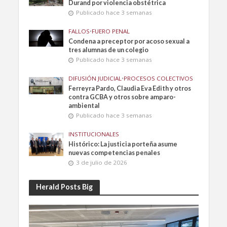
Durand por violencia obstétrica
Publicado hace 3 semanas
FALLOS
•
FUERO PENAL
Condena a preceptor por acoso sexual a
tres alumnas de un colegio
Publicado hace 3 semanas
DIFUSIÓN JUDICIAL
•
PROCESOS COLECTIVOS
Ferreyra Pardo, Claudia Eva Edith y otros
contra GCBA y otros sobre amparo-
ambiental
Publicado hace 3 semanas
INSTITUCIONALES
Histórico: La justicia porteña asume
nuevas competencias penales
3 de julio de 2026
Herald Posts Big