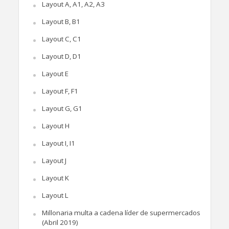
Layout A, A1, A2, A3
Layout B, B1
Layout C, C1
Layout D, D1
Layout E
Layout F, F1
Layout G, G1
Layout H
Layout I, I1
Layout J
Layout K
Layout L
Millonaria multa a cadena líder de supermercados
(Abril 2019)