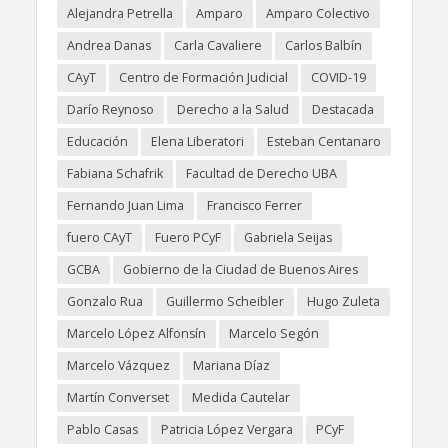
Alejandra Petrella
Amparo
Amparo Colectivo
Andrea Danas
Carla Cavaliere
Carlos Balbín
CAyT
Centro de Formación Judicial
COVID-19
Darío Reynoso
Derecho a la Salud
Destacada
Educación
Elena Liberatori
Esteban Centanaro
Fabiana Schafrik
Facultad de Derecho UBA
Fernando Juan Lima
Francisco Ferrer
fuero CAyT
Fuero PCyF
Gabriela Seijas
GCBA
Gobierno de la Ciudad de Buenos Aires
Gonzalo Rua
Guillermo Scheibler
Hugo Zuleta
Marcelo López Alfonsín
Marcelo Segón
Marcelo Vázquez
Mariana Díaz
Martín Converset
Medida Cautelar
Pablo Casas
Patricia López Vergara
PCyF