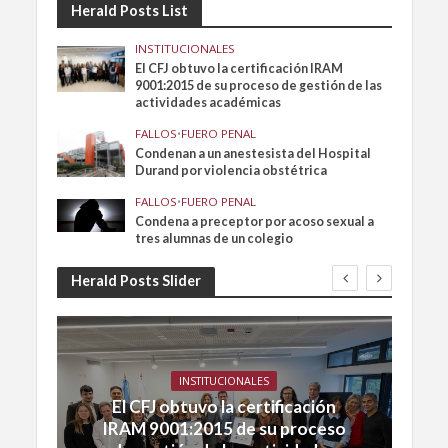
Herald Posts List
INSTITUCIONALES
El CFJ obtuvo la certificación IRAM
9001:2015 de su proceso de gestión de las
actividades académicas
FALLOS
•
FUERO PENAL
Condenan a un anestesista del Hospital
Durand por violencia obstétrica
FALLOS
•
FUERO PENAL
Condena a preceptor por acoso sexual a
tres alumnas de un colegio
Herald Posts Slider
INSTITUCIONALES
El CFJ obtuvo la certificación
IRAM 9001:2015 de su proceso