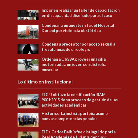
Imponen realizar un taller de capacitación
en discapacidad diseñado para el caso
Condenan a un anestesista del Hospital
Durand por violencia obstétrica
Condena a preceptor por acoso sexual a
tres alumnas de un colegio
Ordenan a ObSBA proveer una silla
motorizada a un joven con distrofia
muscular
Lo último en Institucional
El CFJ obtuvo la certificación IRAM
9001:2015 de su proceso de gestión de las
actividades académicas
Histórico: La justicia porteña asume
nuevas competencias penales
El Dr. Carlos Balbín fue distinguido por la
Real Academia de Jurisprudencia y