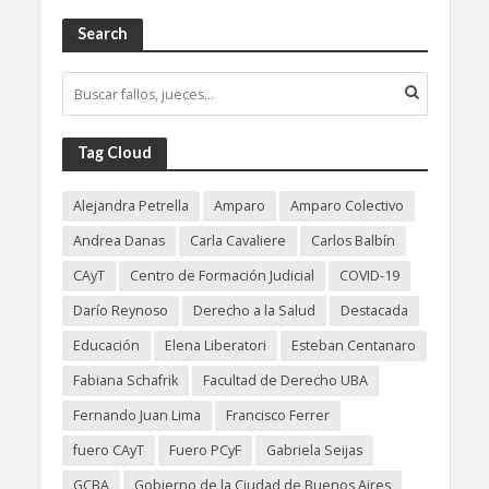
Search
Tag Cloud
Alejandra Petrella
Amparo
Amparo Colectivo
Andrea Danas
Carla Cavaliere
Carlos Balbín
CAyT
Centro de Formación Judicial
COVID-19
Darío Reynoso
Derecho a la Salud
Destacada
Educación
Elena Liberatori
Esteban Centanaro
Fabiana Schafrik
Facultad de Derecho UBA
Fernando Juan Lima
Francisco Ferrer
fuero CAyT
Fuero PCyF
Gabriela Seijas
GCBA
Gobierno de la Ciudad de Buenos Aires