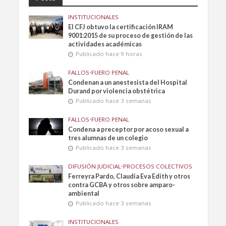
INSTITUCIONALES
El CFJ obtuvo la certificación IRAM
9001:2015 de su proceso de gestión de las
actividades académicas
Publicado hace 9 horas
FALLOS
•
FUERO PENAL
Condenan a un anestesista del Hospital
Durand por violencia obstétrica
Publicado hace 3 semanas
FALLOS
•
FUERO PENAL
Condena a preceptor por acoso sexual a
tres alumnas de un colegio
Publicado hace 3 semanas
DIFUSIÓN JUDICIAL
•
PROCESOS COLECTIVOS
Ferreyra Pardo, Claudia Eva Edith y otros
contra GCBA y otros sobre amparo-
ambiental
Publicado hace 3 semanas
INSTITUCIONALES