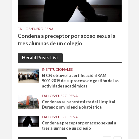
FALLOS
•
FUERO PENAL
Condena a preceptor por acoso sexual a
tres alumnas de un colegio
Herald Posts List
INSTITUCIONALES
El CFJ obtuvo la certificación IRAM
9001:2015 de su proceso de gestión de las
actividades académicas
FALLOS
•
FUERO PENAL
Condenan a un anestesista del Hospital
Durand por violencia obstétrica
FALLOS
•
FUERO PENAL
Condena a preceptor por acoso sexual a
tres alumnas de un colegio