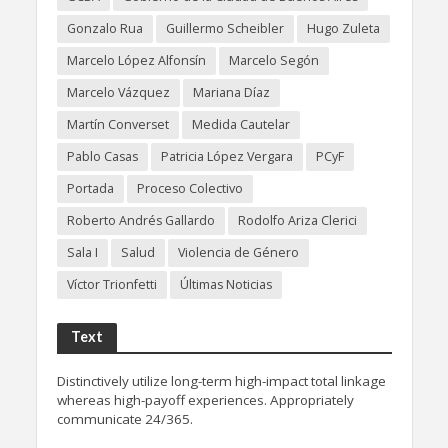
Gonzalo Rua
Guillermo Scheibler
Hugo Zuleta
Marcelo López Alfonsín
Marcelo Segón
Marcelo Vázquez
Mariana Díaz
Martín Converset
Medida Cautelar
Pablo Casas
Patricia López Vergara
PCyF
Portada
Proceso Colectivo
Roberto Andrés Gallardo
Rodolfo Ariza Clerici
Sala I
Salud
Violencia de Género
Víctor Trionfetti
Últimas Noticias
Text
Distinctively utilize long-term high-impact total linkage
whereas high-payoff experiences. Appropriately
communicate 24/365.