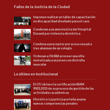
Fallos de la Justicia de la Ciudad
Imponen realizar un taller de capacitación
en discapacidad diseñado para el caso
Condenan a un anestesista del Hospital
Durand por violencia obstétrica
Condena a preceptor por acoso sexual a
tres alumnas de un colegio
Ordenan a ObSBA proveer una silla
motorizada a un joven con distrofia
muscular
Lo último en Institucional
El CFJ obtuvo la certificación IRAM
9001:2015 de su proceso de gestión de las
actividades académicas
Histórico: La justicia porteña asume
nuevas competencias penales