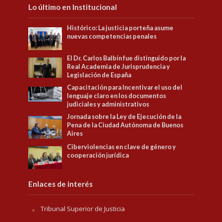
Lo último en Institucional
Histórico: La justicia porteña asume
nuevas competencias penales
El Dr. Carlos Balbín fue distinguido por la
Real Academia de Jurisprudencia y
Legislación de España
Capacitación para Incentivar el uso del
lenguaje claro en los documentos
judiciales y administrativos
Jornada sobre la Ley de Ejecución de la
Pena de la Ciudad Autónoma de Buenos
Aires
Ciberviolencias en clave de género y
cooperación jurídica
Enlaces de interés
Tribunal Superior de Justicia