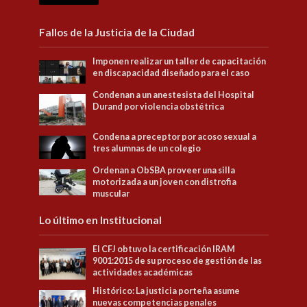
Fallos de la Justicia de la Ciudad
Imponen realizar un taller de capacitación
en discapacidad diseñado para el caso
Condenan a un anestesista del Hospital
Durand por violencia obstétrica
Condena a preceptor por acoso sexual a
tres alumnas de un colegio
Ordenan a ObSBA proveer una silla
motorizada a un joven con distrofia
muscular
Lo último en Institucional
El CFJ obtuvo la certificación IRAM
9001:2015 de su proceso de gestión de las
actividades académicas
Histórico: La justicia porteña asume
nuevas competencias penales