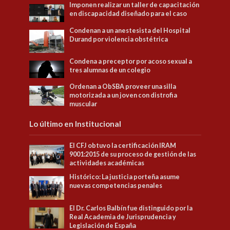
Imponen realizar un taller de capacitación
en discapacidad diseñado para el caso
Condenan a un anestesista del Hospital
Durand por violencia obstétrica
Condena a preceptor por acoso sexual a
tres alumnas de un colegio
Ordenan a ObSBA proveer una silla
motorizada a un joven con distrofia
muscular
Lo último en Institucional
El CFJ obtuvo la certificación IRAM
9001:2015 de su proceso de gestión de las
actividades académicas
Histórico: La justicia porteña asume
nuevas competencias penales
El Dr. Carlos Balbín fue distinguido por la
Real Academia de Jurisprudencia y
Legislación de España