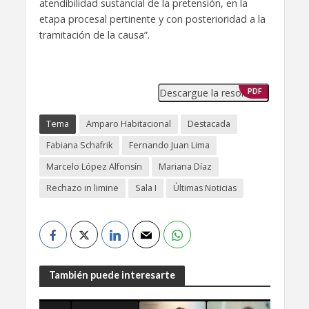
atendibilidad sustancial de la pretensión, en la
etapa procesal pertinente y con posterioridad a la
tramitación de la causa”.
Descargue la resolución
PDF
Tema
Amparo Habitacional
Destacada
Fabiana Schafrik
Fernando Juan Lima
Marcelo López Alfonsín
Mariana Díaz
Rechazo in limine
Sala I
Últimas Noticias
También puede interesarte