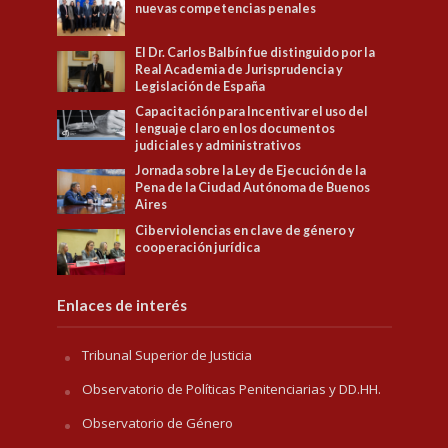
nuevas competencias penales
El Dr. Carlos Balbín fue distinguido por la
Real Academia de Jurisprudencia y
Legislación de España
Capacitación para Incentivar el uso del
lenguaje claro en los documentos
judiciales y administrativos
Jornada sobre la Ley de Ejecución de la
Pena de la Ciudad Autónoma de Buenos
Aires
Ciberviolencias en clave de género y
cooperación jurídica
Enlaces de interés
Tribunal Superior de Justicia
Observatorio de Políticas Penitenciarias y DD.HH.
Observatorio de Género