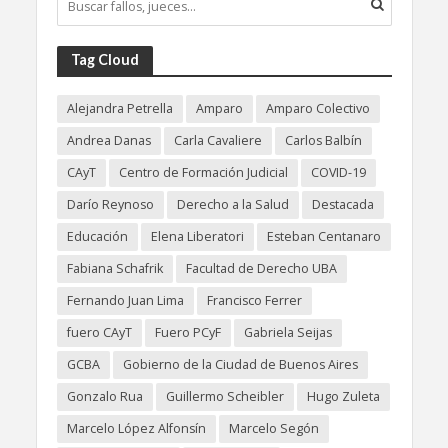
Tag Cloud
Alejandra Petrella
Amparo
Amparo Colectivo
Andrea Danas
Carla Cavaliere
Carlos Balbín
CAyT
Centro de Formación Judicial
COVID-19
Darío Reynoso
Derecho a la Salud
Destacada
Educación
Elena Liberatori
Esteban Centanaro
Fabiana Schafrik
Facultad de Derecho UBA
Fernando Juan Lima
Francisco Ferrer
fuero CAyT
Fuero PCyF
Gabriela Seijas
GCBA
Gobierno de la Ciudad de Buenos Aires
Gonzalo Rua
Guillermo Scheibler
Hugo Zuleta
Marcelo López Alfonsín
Marcelo Segón