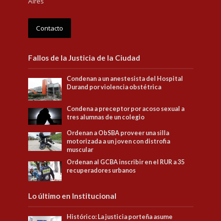
Aires
Contacto
Fallos de la Justicia de la Ciudad
Condenan a un anestesista del Hospital
Durand por violencia obstétrica
Condena a preceptor por acoso sexual a
tres alumnas de un colegio
Ordenan a ObSBA proveer una silla
motorizada a un joven con distrofia
muscular
Ordenan al GCBA inscribir en el RUR a 35
recuperadores urbanos
Lo último en Institucional
Histórico: La justicia porteña asume