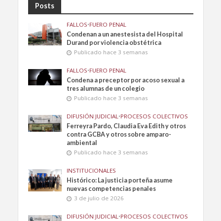
Posts
FALLOS
•
FUERO PENAL
Condenan a un anestesista del Hospital
Durand por violencia obstétrica
Publicado hace 3 semanas
FALLOS
•
FUERO PENAL
Condena a preceptor por acoso sexual a
tres alumnas de un colegio
Publicado hace 3 semanas
DIFUSIÓN JUDICIAL
•
PROCESOS COLECTIVOS
Ferreyra Pardo, Claudia Eva Edith y otros
contra GCBA y otros sobre amparo-
ambiental
Publicado hace 3 semanas
INSTITUCIONALES
Histórico: La justicia porteña asume
nuevas competencias penales
3 de julio de 2026
DIFUSIÓN JUDICIAL
•
PROCESOS COLECTIVOS