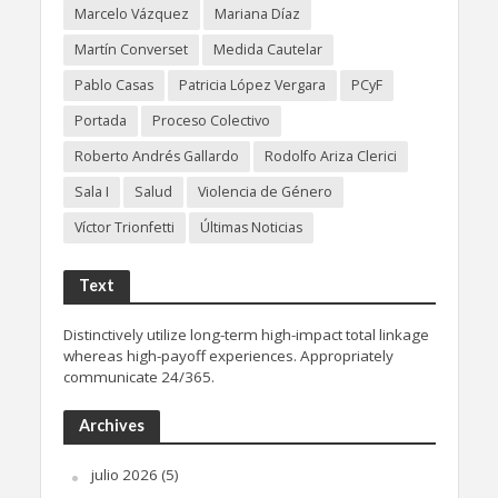
Marcelo Vázquez
Mariana Díaz
Martín Converset
Medida Cautelar
Pablo Casas
Patricia López Vergara
PCyF
Portada
Proceso Colectivo
Roberto Andrés Gallardo
Rodolfo Ariza Clerici
Sala I
Salud
Violencia de Género
Víctor Trionfetti
Últimas Noticias
Text
Distinctively utilize long-term high-impact total linkage
whereas high-payoff experiences. Appropriately
communicate 24/365.
Archives
julio 2026
(5)