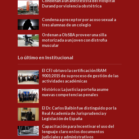
Condenan a un anestesista del Hospital
Durand por violencia obstétrica
Condena a preceptor por acoso sexual a
tres alumnas de un colegio
Ordenan a ObSBA proveer una silla
motorizada a un joven con distrofia
muscular
Lo último en Institucional
El CFJ obtuvo la certificación IRAM
9001:2015 de su proceso de gestión de las
actividades académicas
Histórico: La justicia porteña asume
nuevas competencias penales
El Dr. Carlos Balbín fue distinguido por la
Real Academia de Jurisprudencia y
Legislación de España
Capacitación para Incentivar el uso del
lenguaje claro en los documentos
judiciales y administrativos