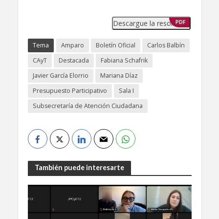
Descargue la resolución
PDF
Tema
Amparo
Boletín Oficial
Carlos Balbín
CAyT
Destacada
Fabiana Schafrik
Javier García Elorrio
Mariana Díaz
Presupuesto Participativo
Sala I
Subsecretaría de Atención Ciudadana
También puede interesarte