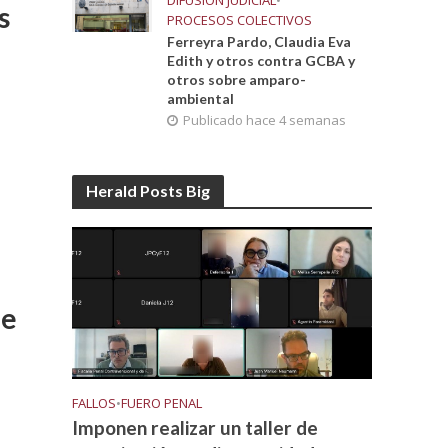
DIFUSIÓN JUDICIAL
•
s
PROCESOS COLECTIVOS
Ferreyra Pardo, Claudia Eva
Edith y otros contra GCBA y
otros sobre amparo-
ambiental
Publicado hace 4 semanas
Herald Posts Big
de
FALLOS
•
FUERO PENAL
Imponen realizar un taller de