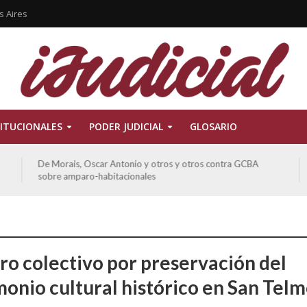
s Aires
ITUCIONALES
PODER JUDICIAL
GLOSARIO
Ferreyra Pardo, Claudia Eva Edith y otros contra GCBA y
otros sobre amparo-ambiental
o colectivo por preservación del
monio cultural histórico en San Tel