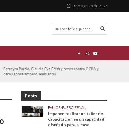
9 de agosto de 2026
ATE contra GCBA sobre amparo – empleo publico otros
San M
sobre
Posts
FALLOS
•
FUERO PENAL
Imponen realizar un taller de
mo
capacitación en discapacidad
diseñado para el caso