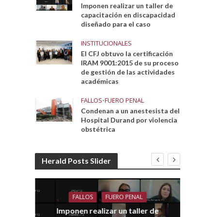
Imponen realizar un taller de
capacitación en discapacidad
diseñado para el caso
INSTITUCIONALES
El CFJ obtuvo la certificación
IRAM 9001:2015 de su proceso
de gestión de las actividades
académicas
FALLOS
•
FUERO PENAL
Condenan a un anestesista del
Hospital Durand por violencia
obstétrica
Herald Posts Slider
FALLOS
FUERO PENAL
Imponen realizar un taller de
dith
E