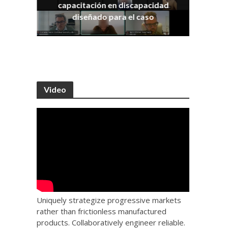
capacitación en discapacidad
os
IRA
diseñado para el caso
Video
Uniquely strategize progressive markets
rather than frictionless manufactured
products. Collaboratively engineer reliable.