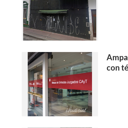
Ampar
con t