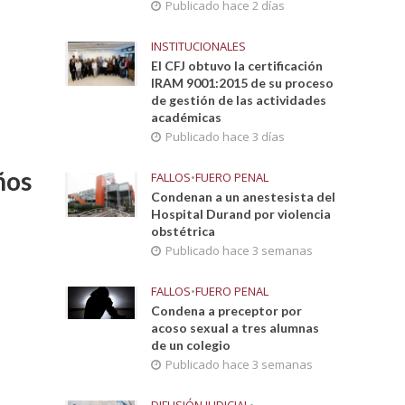
Publicado hace 2 días
INSTITUCIONALES
El CFJ obtuvo la certificación
IRAM 9001:2015 de su proceso
de gestión de las actividades
académicas
Publicado hace 3 días
ños
FALLOS
•
FUERO PENAL
Condenan a un anestesista del
Hospital Durand por violencia
obstétrica
Publicado hace 3 semanas
FALLOS
•
FUERO PENAL
Condena a preceptor por
acoso sexual a tres alumnas
de un colegio
Publicado hace 3 semanas