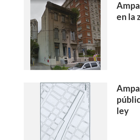
Ampar
en la 
Ampar
públi
ley