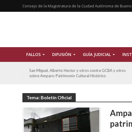
Consejo de la Magistratura de la Ciudad Autónoma de Bueno
FALLOS
DIFUSIÓN
GUÍA JUDICIAL
INST
tros
De Morais, Oscar Antonio y otros y otros contra GCBA
sobre amparo-habitacionales
Tema: Boletín Oficial
Ampar
patri