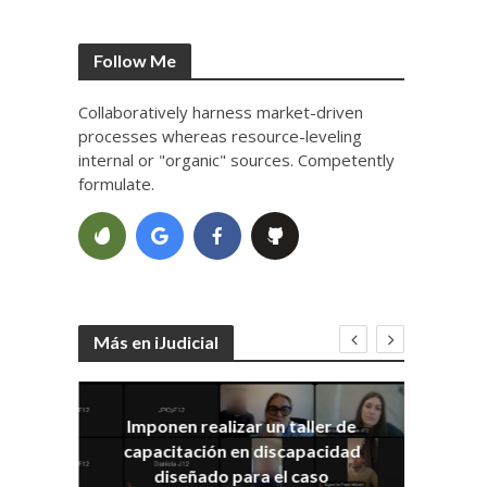
Follow Me
Collaboratively harness market-driven
processes whereas resource-leveling
internal or "organic" sources. Competently
formulate.
Más en iJudicial
Imponen realizar un taller de
E
capacitación en discapacidad
el
IRA
diseñado para el caso
ia