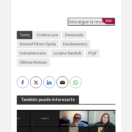
Descargue la resolución
PDF
Tema
Cristina Lara
Destacada
Diosnel Pérez Ojeda
Fundamentos
Indoamericano
Luciano Nardulli
PCyF
Últimas Noticias
También puede interesarte