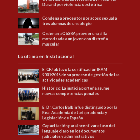
Durand por violencia obstétrica
Condena a preceptor por acoso sexual a
tres alumnas de un colegio
Ordenan a ObSBA proveer una silla
motorizada a un joven con distrofia
muscular
Lo último en Institucional
El CFJ obtuvo la certificación IRAM
9001:2015 de su proceso de gestión de las
actividades académicas
Histórico: La justicia porteña asume
nuevas competencias penales
El Dr. Carlos Balbín fue distinguido por la
Real Academia de Jurisprudencia y
Legislación de España
Capacitación para Incentivar el uso del
lenguaje claro en los documentos
judiciales y administrativos