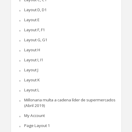
Layout D, D1
Layout E
Layout F, F1
Layout G, G1
Layout H
Layout I, I1
Layout J
Layout K
Layout L
Millonaria multa a cadena líder de supermercados
(Abril 2019)
My Account
Page Layout 1