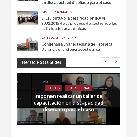
en discapacidad diseñado para el caso
INSTITUCIONALES
El CFJ obtuvo la certificación IRAM
9001:2015 de su proceso de gestión de las
actividades académicas
FALLOS
•
FUERO PENAL
Condenan a un anestesista del Hospital
Durand por violencia obstétrica
Herald Posts Slider
FALLOS
FUERO PENAL
Imponen realizar un taller de
capacitación en discapacidad
diseñado para el caso