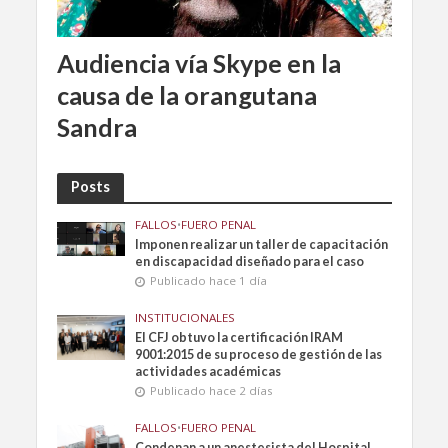
Audiencia vía Skype en la
causa de la orangutana
Sandra
Posts
FALLOS
•
FUERO PENAL
Imponen realizar un taller de capacitación
en discapacidad diseñado para el caso
Publicado hace 1 día
INSTITUCIONALES
El CFJ obtuvo la certificación IRAM
9001:2015 de su proceso de gestión de las
actividades académicas
Publicado hace 2 días
FALLOS
•
FUERO PENAL
Condenan a un anestesista del Hospital