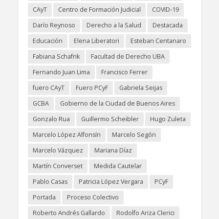
CAyT
Centro de Formación Judicial
COVID-19
Darío Reynoso
Derecho a la Salud
Destacada
Educación
Elena Liberatori
Esteban Centanaro
Fabiana Schafrik
Facultad de Derecho UBA
Fernando Juan Lima
Francisco Ferrer
fuero CAyT
Fuero PCyF
Gabriela Seijas
GCBA
Gobierno de la Ciudad de Buenos Aires
Gonzalo Rua
Guillermo Scheibler
Hugo Zuleta
Marcelo López Alfonsín
Marcelo Segón
Marcelo Vázquez
Mariana Díaz
Martín Converset
Medida Cautelar
Pablo Casas
Patricia López Vergara
PCyF
Portada
Proceso Colectivo
Roberto Andrés Gallardo
Rodolfo Ariza Clerici