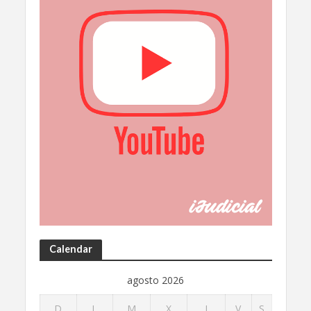
Calendar
agosto 2026
D
L
M
X
J
V
S