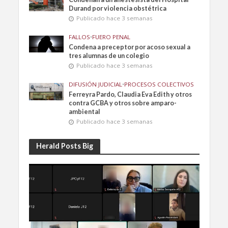
Durand por violencia obstétrica
Publicado hace 3 semanas
FALLOS
•
FUERO PENAL
Condena a preceptor por acoso sexual a
tres alumnas de un colegio
Publicado hace 3 semanas
DIFUSIÓN JUDICIAL
•
PROCESOS COLECTIVOS
Ferreyra Pardo, Claudia Eva Edith y otros
contra GCBA y otros sobre amparo-
ambiental
Publicado hace 3 semanas
Herald Posts Big