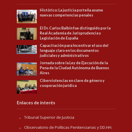
Histórico: La justicia porteña asume
nuevas competencias penales
El Dr. Carlos Balbín fue distinguido por la
Real Academia de Jurisprudencia y
Legislación de España
Capacitación para Incentivar el uso del
lenguaje claro en los documentos
judiciales y administrativos
Jornada sobre la Ley de Ejecución de la
Pena de la Ciudad Autónoma de Buenos
Aires
Ciberviolencias en clave de género y
cooperación jurídica
Enlaces de interés
Tribunal Superior de Justicia
Observatorio de Políticas Penitenciarias y DD.HH.