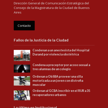
Dirección General de Comunicación Estratégica del
Consejo de la Magistratura de la Ciudad de Buenos
Aires
Contacto
Fallos de la Justicia de la Ciudad
Condenan a un anestesista del Hospital
Durand por violencia obstétrica
Condena a preceptor por acoso sexual a
tres alumnas de un colegio
Ordenan a ObSBA proveer una silla
motorizada a un joven con distrofia
muscular
Ordenan al GCBA inscribir en el RUR a 35
recuperadores urbanos
Lo último en Institucional