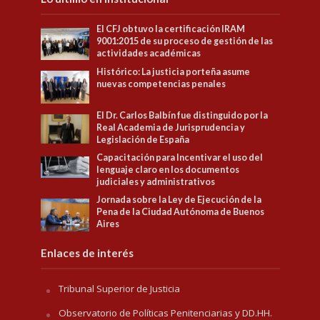
El CFJ obtuvo la certificación IRAM
9001:2015 de su proceso de gestión de las
actividades académicas
Histórico: La justicia porteña asume
nuevas competencias penales
El Dr. Carlos Balbín fue distinguido por la
Real Academia de Jurisprudencia y
Legislación de España
Capacitación para Incentivar el uso del
lenguaje claro en los documentos
judiciales y administrativos
Jornada sobre la Ley de Ejecución de la
Pena de la Ciudad Autónoma de Buenos
Aires
Enlaces de interés
Tribunal Superior de Justicia
Observatorio de Políticas Penitenciarias y DD.HH.