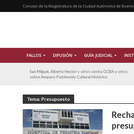
Consejo de la Magistratura de la Ciudad Autónoma de Bueno
FALLOS
DIFUSIÓN
GUÍA JUDICIAL
INST
tros
De Morais, Oscar Antonio y otros y otros contra GCBA
sobre amparo-habitacionales
Tema: Presupuesto
Recha
presu