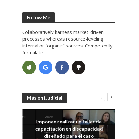
Follow Me
Collaboratively harness market-driven
processes whereas resource-leveling
internal or "organic" sources. Competently
formulate.
Más en iJudicial
Imponen realizar un taller de
E
capacitación en discapacidad
el
IRA
diseñado para el caso
ia