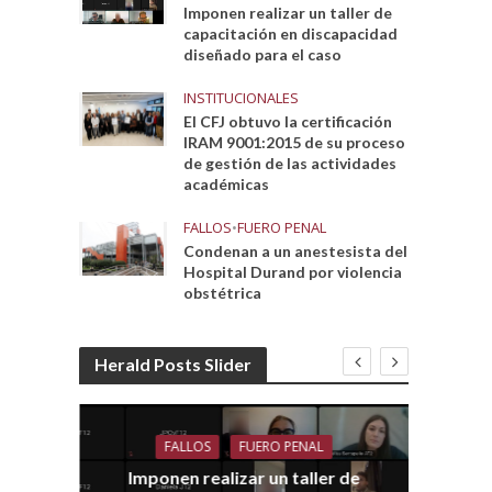
Imponen realizar un taller de
capacitación en discapacidad
diseñado para el caso
INSTITUCIONALES
El CFJ obtuvo la certificación
IRAM 9001:2015 de su proceso
de gestión de las actividades
académicas
FALLOS
•
FUERO PENAL
Condenan a un anestesista del
Hospital Durand por violencia
obstétrica
Herald Posts Slider
FALLOS
FUERO PENAL
Imponen realizar un taller de
dith
E