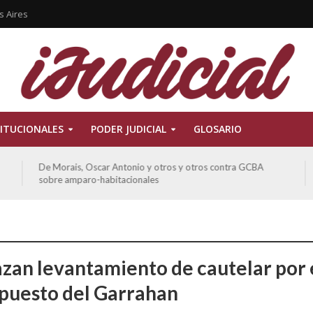
s Aires
ITUCIONALES
PODER JUDICIAL
GLOSARIO
Ferreyra Pardo, Claudia Eva Edith y otros contra GCBA y
otros sobre amparo-ambiental
zan levantamiento de cautelar por 
puesto del Garrahan