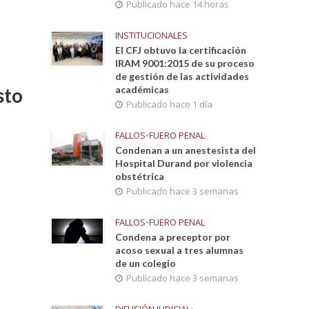
Publicado hace 14 horas
INSTITUCIONALES
El CFJ obtuvo la certificación
IRAM 9001:2015 de su proceso
de gestión de las actividades
académicas
sto
Publicado hace 1 día
FALLOS
•
FUERO PENAL
Condenan a un anestesista del
Hospital Durand por violencia
obstétrica
Publicado hace 3 semanas
FALLOS
•
FUERO PENAL
Condena a preceptor por
acoso sexual a tres alumnas
de un colegio
Publicado hace 3 semanas