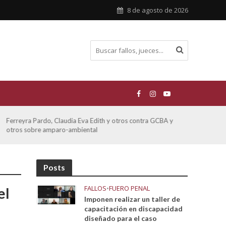
8 de agosto de 2026
ATE contra GCBA sobre amparo – empleo publico otros
San M
sobre
Posts
FALLOS
•
FUERO PENAL
el
Imponen realizar un taller de
capacitación en discapacidad
diseñado para el caso