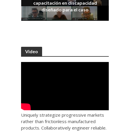
capacitación en discapacidad
os
IRA
diseñado para el caso
Video
Uniquely strategize progressive markets
rather than frictionless manufactured
products. Collaboratively engineer reliable.