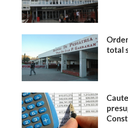
Orden
total 
Caute
presu
Const