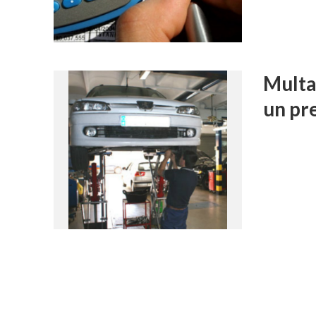
Multa
un pr