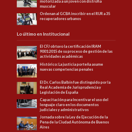
motorizada a un joven con distrofia
muscular
Ordenan al GCBA inscribir en el RUR a 35
recuperadores urbanos
Lo último en Institucional
El CFJ obtuvo la certificación IRAM
9001:2015 de su proceso de gestión de las
actividades académicas
Histórico: La justicia porteña asume
nuevas competencias penales
El Dr. Carlos Balbín fue distinguido por la
Real Academia de Jurisprudencia y
Legislación de España
Capacitación para Incentivar el uso del
lenguaje claro en los documentos
judiciales y administrativos
Jornada sobre la Ley de Ejecución de la
Pena de la Ciudad Autónoma de Buenos
Aires