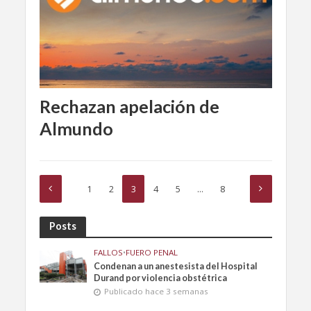
Rechazan apelación de
Almundo
1
2
3
4
5
…
8
Posts
FALLOS
•
FUERO PENAL
Condenan a un anestesista del Hospital
Durand por violencia obstétrica
Publicado hace 3 semanas