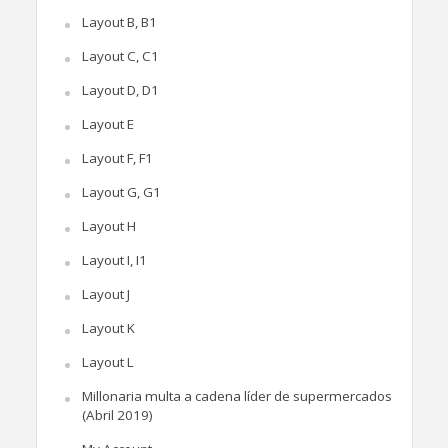
Layout B, B1
Layout C, C1
Layout D, D1
Layout E
Layout F, F1
Layout G, G1
Layout H
Layout I, I1
Layout J
Layout K
Layout L
Millonaria multa a cadena líder de supermercados
(Abril 2019)