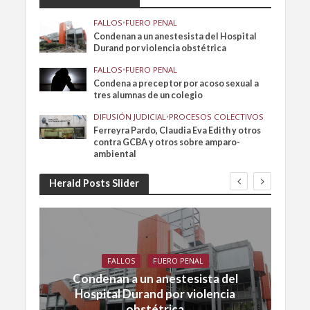
FALLOS
•
FUERO PENAL
Condenan a un anestesista del Hospital
Durand por violencia obstétrica
FALLOS
•
FUERO PENAL
Condena a preceptor por acoso sexual a
tres alumnas de un colegio
DIFUSIÓN JUDICIAL
•
PROCESOS COLECTIVOS
Ferreyra Pardo, Claudia Eva Edith y otros
contra GCBA y otros sobre amparo-
ambiental
Herald Posts Slider
FALLOS
FUERO PENAL
Condenan a un anestesista del
Hospital Durand por violencia
obstétrica