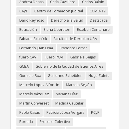
Andrea Danas
Carla Cavaliere
Carlos Balbín
CAyT
Centro de Formación Judicial
COVID-19
Darío Reynoso
Derecho a la Salud
Destacada
Educación
Elena Liberatori
Esteban Centanaro
Fabiana Schafrik
Facultad de Derecho UBA
Fernando Juan Lima
Francisco Ferrer
fuero CAyT
Fuero PCyF
Gabriela Seijas
GCBA
Gobierno de la Ciudad de Buenos Aires
Gonzalo Rua
Guillermo Scheibler
Hugo Zuleta
Marcelo López Alfonsín
Marcelo Segón
Marcelo Vázquez
Mariana Díaz
Martín Converset
Medida Cautelar
Pablo Casas
Patricia López Vergara
PCyF
Portada
Proceso Colectivo