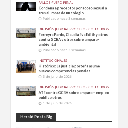
FALLOS
•
FUERO PENAL
Condena a preceptor por acoso sexual a
tres alumnas de un colegio
Publicado hace 3 semanas
DIFUSIÓN JUDICIAL
•
PROCESOS COLECTIVOS
Ferreyra Pardo, Claudia Eva Edith y otros
contra GCBA y otros sobre amparo-
ambiental
Publicado hace 3 semanas
INSTITUCIONALES
Histórico: La justicia porteña asume
nuevas competencias penales
3 de julio de 2026
DIFUSIÓN JUDICIAL
•
PROCESOS COLECTIVOS
ATE contra GCBA sobre amparo – empleo
publico otros
1 de julio de 2026
Herald Posts Big