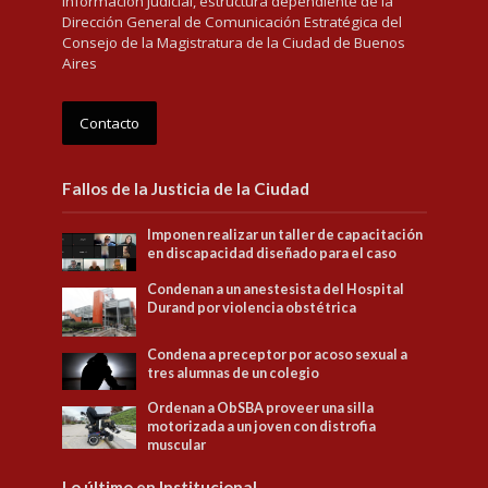
Información Judicial, estructura dependiente de la
Dirección General de Comunicación Estratégica del
Consejo de la Magistratura de la Ciudad de Buenos
Aires
Contacto
Fallos de la Justicia de la Ciudad
Imponen realizar un taller de capacitación
en discapacidad diseñado para el caso
Condenan a un anestesista del Hospital
Durand por violencia obstétrica
Condena a preceptor por acoso sexual a
tres alumnas de un colegio
Ordenan a ObSBA proveer una silla
motorizada a un joven con distrofia
muscular
Lo último en Institucional