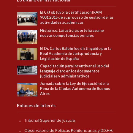
El CFJ obtuvo la certificación IRAM
9001:2015 de su proceso de gestión de las
actividades académicas
Histórico: La justicia porteña asume
nuevas competencias penales
El Dr. Carlos Balbín fue distinguido por la
Real Academia de Jurisprudencia y
Legislación de España
Capacitación para Incentivar el uso del
lenguaje claro en los documentos
judiciales y administrativos
Jornada sobre la Ley de Ejecución de la
Pena de la Ciudad Autónoma de Buenos
Aires
Enlaces de interés
Tribunal Superior de Justicia
Observatorio de Políticas Penitenciarias y DD.HH.