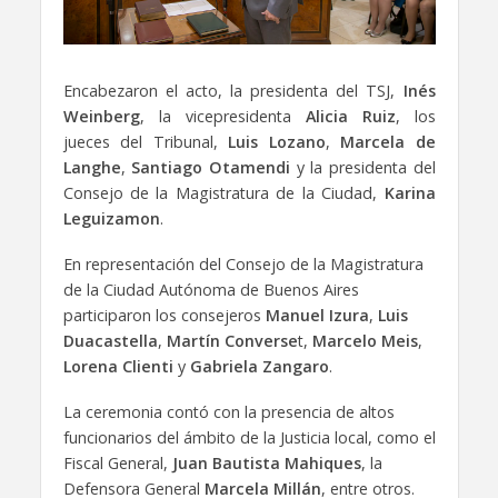
Encabezaron el acto, la presidenta del TSJ,
Inés
Weinberg
, la vicepresidenta
Alicia Ruiz
, los
jueces del Tribunal,
Luis Lozano
,
Marcela de
Langhe
,
Santiago Otamendi
y la presidenta del
Consejo de la Magistratura de la Ciudad,
Karina
Leguizamon
.
En representación del Consejo de la Magistratura
de la Ciudad Autónoma de Buenos Aires
participaron los consejeros
Manuel Izura
,
Luis
Duacastella
,
Martín Converse
t,
Marcelo Meis
,
Lorena Clienti
y
Gabriela Zangaro
.
La ceremonia contó con la presencia de altos
funcionarios del ámbito de la Justicia local, como el
Fiscal General,
Juan Bautista Mahiques
, la
Defensora General
Marcela Millán
, entre otros.