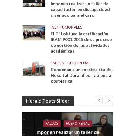
Imponen realizar un taller de
capacitación en discapacidad
diseñado para el caso
INSTITUCIONALES
El CFJ obtuvo la certificación
IRAM 9001:2015 de su proceso
de gestión de las actividades
académicas
FALLOS
•
FUERO PENAL
Condenan a un anestesista del
Hospital Durand por violencia
obstétrica
Herald Posts Slider
FALLOS
FUERO PENAL
Imponen realizar un taller de
dith
E