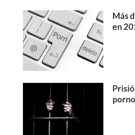
Más d
en 20
Prisi
porno