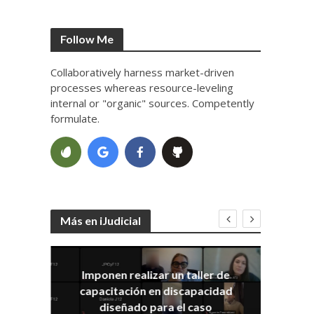
Follow Me
Collaboratively harness market-driven
processes whereas resource-leveling
internal or "organic" sources. Competently
formulate.
Más en iJudicial
Imponen realizar un taller de
E
capacitación en discapacidad
el
IRA
diseñado para el caso
ia