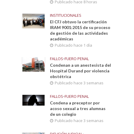
Publicado hace 8 horas
INSTITUCIONALES
El CFJ obtuvo la certificación
IRAM 9001:2015 de su proceso
de gestión de las actividades
académicas
Publicado hace 1 día
FALLOS
•
FUERO PENAL
Condenan a un anestesista del
Hospital Durand por violencia
obstétrica
Publicado hace 3 semanas
FALLOS
•
FUERO PENAL
Condena a preceptor por
acoso sexual a tres alumnas
de un colegio
Publicado hace 3 semanas