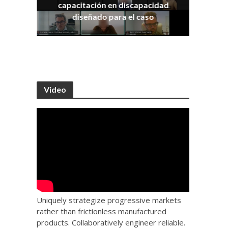
capacitación en discapacidad
os
IRA
diseñado para el caso
Video
Uniquely strategize progressive markets
rather than frictionless manufactured
products. Collaboratively engineer reliable.