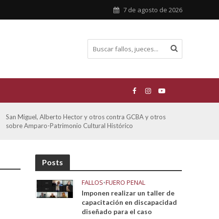
7 de agosto de 2026
San Miguel, Alberto Hector y otros contra GCBA y otros
De Mo
sobre Amparo-Patrimonio Cultural Histórico
sobr
Posts
FALLOS
•
FUERO PENAL
Imponen realizar un taller de
capacitación en discapacidad
diseñado para el caso