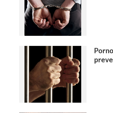
Pornog
preve