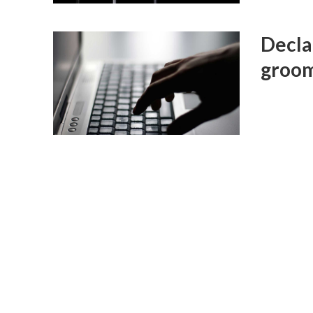
Decla
groo