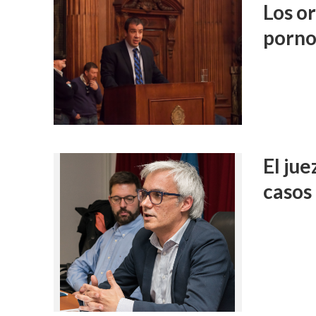
Los or
porno
El ju
casos