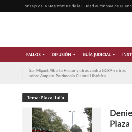
Consejo de la Magistratura de la Ciudad Autónoma de Bueno
FALLOS
DIFUSIÓN
GUÍA JUDICIAL
INST
tros
San Miguel, Alberto Hector y otros contra GCBA y otros
sobre Amparo-Patrimonio Cultural Histórico
Tema: Plaza Italia
Denie
Plaza 