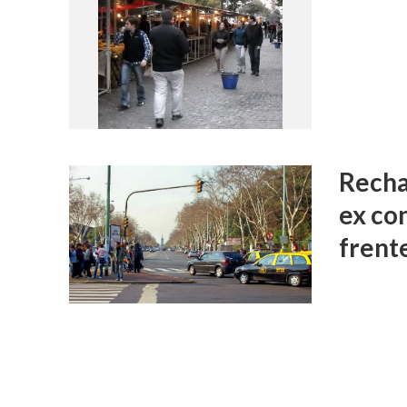
Recha
ex co
frente