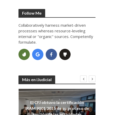
Follow Me
Collaboratively harness market-driven
processes whereas resource-leveling
internal or "organic" sources. Competently
formulate.
Más en iJudicial
oso
El CFJ obtuvo la certificación
n
Co
IRAM 9001:2015 de su proceso de
Ho
gestión de las actividades