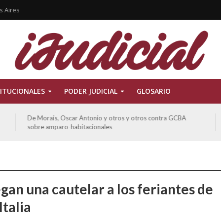
s Aires
ITUCIONALES
PODER JUDICIAL
GLOSARIO
De Morais, Oscar Antonio y otros y otros contra GCBA
sobre amparo-habitacionales
gan una cautelar a los feriantes de
Italia