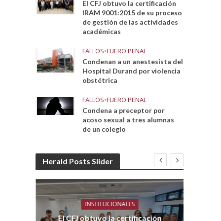
El CFJ obtuvo la certificación
IRAM 9001:2015 de su proceso
de gestión de las actividades
académicas
FALLOS
•
FUERO PENAL
Condenan a un anestesista del
Hospital Durand por violencia
obstétrica
FALLOS
•
FUERO PENAL
Condena a preceptor por
acoso sexual a tres alumnas
de un colegio
Herald Posts Slider
INSTITUCIONALES
El CFJ obtuvo la certificación