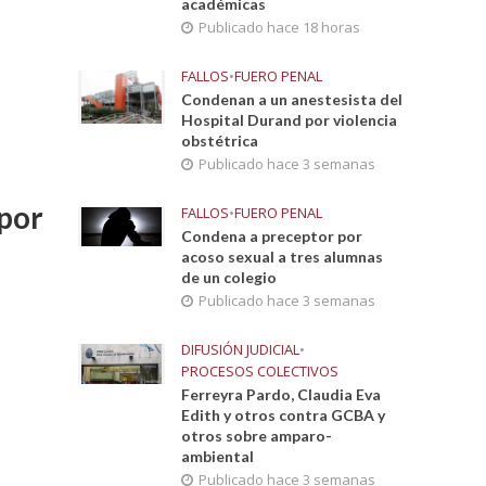
académicas
Publicado hace 18 horas
FALLOS
•
FUERO PENAL
Condenan a un anestesista del
Hospital Durand por violencia
obstétrica
Publicado hace 3 semanas
por
FALLOS
•
FUERO PENAL
Condena a preceptor por
acoso sexual a tres alumnas
de un colegio
Publicado hace 3 semanas
DIFUSIÓN JUDICIAL
•
PROCESOS COLECTIVOS
Ferreyra Pardo, Claudia Eva
Edith y otros contra GCBA y
otros sobre amparo-
ambiental
Publicado hace 3 semanas