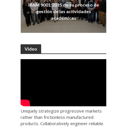
ña
Co
IRAM 9001:2015 de su proceso de
as
Ho
gestión de las actividades
académicas
Video
Uniquely strategize progressive markets
rather than frictionless manufactured
products. Collaboratively engineer reliable.