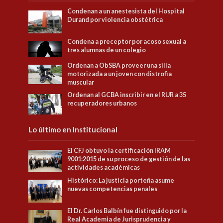
Condenan a un anestesista del Hospital
Durand por violencia obstétrica
Condena a preceptor por acoso sexual a
tres alumnas de un colegio
Ordenan a ObSBA proveer una silla
motorizada a un joven con distrofia
muscular
Ordenan al GCBA inscribir en el RUR a 35
recuperadores urbanos
Lo último en Institucional
El CFJ obtuvo la certificación IRAM
9001:2015 de su proceso de gestión de las
actividades académicas
Histórico: La justicia porteña asume
nuevas competencias penales
El Dr. Carlos Balbín fue distinguido por la
Real Academia de Jurisprudencia y