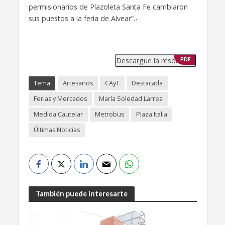
permisionarios de Plazoleta Santa Fe cambiaron
sus puestos a la feria de Alvear”.-
Descargue la resolución
PDF
Tema
Artesanos
CAyT
Destacada
Ferias y Mercados
María Soledad Larrea
Medida Cautelar
Metrobus
Plaza Italia
Últimas Noticias
También puede interesarte