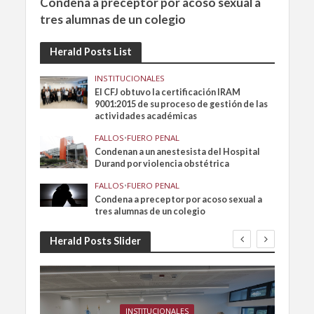
Condena a preceptor por acoso sexual a
tres alumnas de un colegio
Herald Posts List
INSTITUCIONALES
El CFJ obtuvo la certificación IRAM
9001:2015 de su proceso de gestión de las
actividades académicas
FALLOS
•
FUERO PENAL
Condenan a un anestesista del Hospital
Durand por violencia obstétrica
FALLOS
•
FUERO PENAL
Condena a preceptor por acoso sexual a
tres alumnas de un colegio
Herald Posts Slider
INSTITUCIONALES