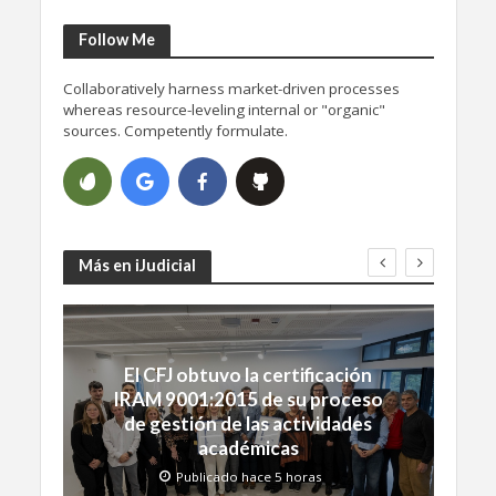
Follow Me
Collaboratively harness market-driven processes
whereas resource-leveling internal or "organic"
sources. Competently formulate.
Más en iJudicial
El CFJ obtuvo la certificación
IRAM 9001:2015 de su proceso
de gestión de las actividades
académicas
Publicado hace 5 horas