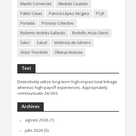
Martín Converset
Medida Cautelar
Pablo Casas
Patricia López Vergara
PCyF
Portada
Proceso Colectivo
Roberto Andrés Gallardo
Rodolfo Ariza Clerici
Sala I
Salud
Violencia de Género
Víctor Trionfetti
Últimas Noticias
Text
Distinctively utilize long-term high-impact total linkage
whereas high-payoff experiences. Appropriately
communicate 24/365.
Archives
agosto 2026
(1)
julio 2026
(5)