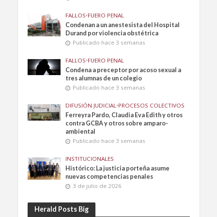
FALLOS
•
FUERO PENAL
Condenan a un anestesista del Hospital
Durand por violencia obstétrica
Publicado hace 3 semanas
FALLOS
•
FUERO PENAL
Condena a preceptor por acoso sexual a
tres alumnas de un colegio
Publicado hace 3 semanas
DIFUSIÓN JUDICIAL
•
PROCESOS COLECTIVOS
Ferreyra Pardo, Claudia Eva Edith y otros
contra GCBA y otros sobre amparo-
ambiental
Publicado hace 3 semanas
INSTITUCIONALES
Histórico: La justicia porteña asume
nuevas competencias penales
3 de julio de 2026
Herald Posts Big