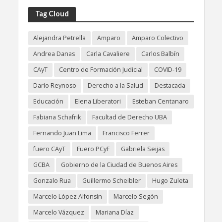
Tag Cloud
Alejandra Petrella
Amparo
Amparo Colectivo
Andrea Danas
Carla Cavaliere
Carlos Balbín
CAyT
Centro de Formación Judicial
COVID-19
Darío Reynoso
Derecho a la Salud
Destacada
Educación
Elena Liberatori
Esteban Centanaro
Fabiana Schafrik
Facultad de Derecho UBA
Fernando Juan Lima
Francisco Ferrer
fuero CAyT
Fuero PCyF
Gabriela Seijas
GCBA
Gobierno de la Ciudad de Buenos Aires
Gonzalo Rua
Guillermo Scheibler
Hugo Zuleta
Marcelo López Alfonsín
Marcelo Segón
Marcelo Vázquez
Mariana Díaz