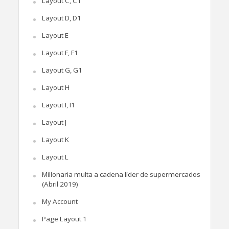
Layout C, C1
Layout D, D1
Layout E
Layout F, F1
Layout G, G1
Layout H
Layout I, I1
Layout J
Layout K
Layout L
Millonaria multa a cadena líder de supermercados
(Abril 2019)
My Account
Page Layout 1