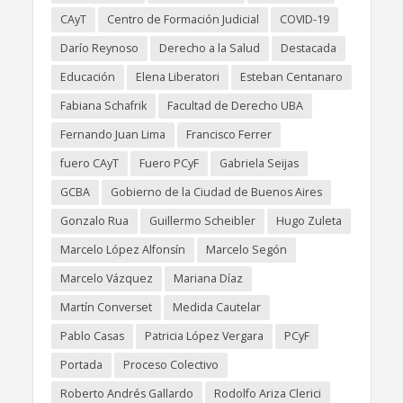
CAyT
Centro de Formación Judicial
COVID-19
Darío Reynoso
Derecho a la Salud
Destacada
Educación
Elena Liberatori
Esteban Centanaro
Fabiana Schafrik
Facultad de Derecho UBA
Fernando Juan Lima
Francisco Ferrer
fuero CAyT
Fuero PCyF
Gabriela Seijas
GCBA
Gobierno de la Ciudad de Buenos Aires
Gonzalo Rua
Guillermo Scheibler
Hugo Zuleta
Marcelo López Alfonsín
Marcelo Segón
Marcelo Vázquez
Mariana Díaz
Martín Converset
Medida Cautelar
Pablo Casas
Patricia López Vergara
PCyF
Portada
Proceso Colectivo
Roberto Andrés Gallardo
Rodolfo Ariza Clerici