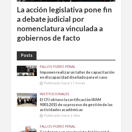
La acción legislativa pone fin
a debate judicial por
nomenclatura vinculada a
gobiernos de facto
Posts
FALLOS
•
FUERO PENAL
Imponen realizar un taller de capacitación
en discapacidad diseñado para el caso
Publicado hace 17 horas
INSTITUCIONALES
El CFJ obtuvo la certificación IRAM
9001:2015 de su proceso de gestión de las
actividades académicas
Publicado hace 2 días
FALLOS
•
FUERO PENAL