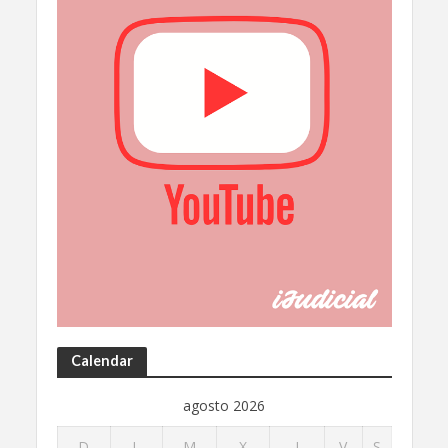
Calendar
agosto 2026
D
L
M
X
J
V
S