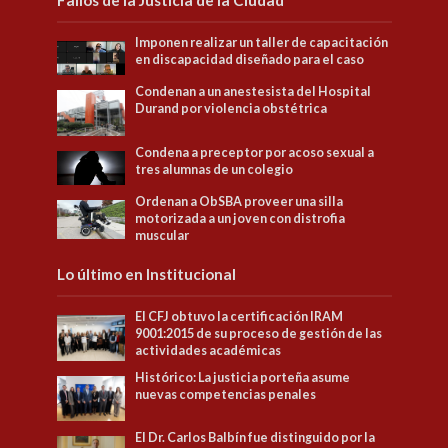
Imponen realizar un taller de capacitación
en discapacidad diseñado para el caso
Condenan a un anestesista del Hospital
Durand por violencia obstétrica
Condena a preceptor por acoso sexual a
tres alumnas de un colegio
Ordenan a ObSBA proveer una silla
motorizada a un joven con distrofia
muscular
Lo último en Institucional
El CFJ obtuvo la certificación IRAM
9001:2015 de su proceso de gestión de las
actividades académicas
Histórico: La justicia porteña asume
nuevas competencias penales
El Dr. Carlos Balbín fue distinguido por la