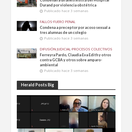
Condenan a un anestesista del Hospital
Durand por violencia obstétrica
Publicado hace 3 semanas
FALLOS
•
FUERO PENAL
Condena a preceptor por acoso sexual a
tres alumnas de un colegio
Publicado hace 3 semanas
DIFUSIÓN JUDICIAL
•
PROCESOS COLECTIVOS
Ferreyra Pardo, Claudia Eva Edith y otros
contra GCBA y otros sobre amparo-
ambiental
Publicado hace 3 semanas
Herald Posts Big