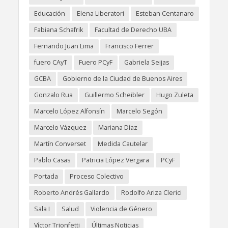
Educación
Elena Liberatori
Esteban Centanaro
Fabiana Schafrik
Facultad de Derecho UBA
Fernando Juan Lima
Francisco Ferrer
fuero CAyT
Fuero PCyF
Gabriela Seijas
GCBA
Gobierno de la Ciudad de Buenos Aires
Gonzalo Rua
Guillermo Scheibler
Hugo Zuleta
Marcelo López Alfonsín
Marcelo Segón
Marcelo Vázquez
Mariana Díaz
Martín Converset
Medida Cautelar
Pablo Casas
Patricia López Vergara
PCyF
Portada
Proceso Colectivo
Roberto Andrés Gallardo
Rodolfo Ariza Clerici
Sala I
Salud
Violencia de Género
Víctor Trionfetti
Últimas Noticias