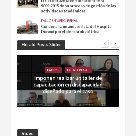
El CFJ obtuvo la certificación IRAM
9001:2015 de su proceso de gestión de las
actividades académicas
FALLOS
•
FUERO PENAL
Condenan a un anestesista del Hospital
Durand por violencia obstétrica
Herald Posts Slider
FALLOS
FUERO PENAL
Imponen realizar un taller de
capacitación en discapacidad
diseñado para el caso
Video