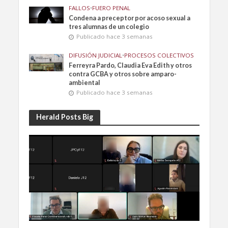
FALLOS
•
FUERO PENAL
Condena a preceptor por acoso sexual a
tres alumnas de un colegio
Publicado hace 3 semanas
DIFUSIÓN JUDICIAL
•
PROCESOS COLECTIVOS
Ferreyra Pardo, Claudia Eva Edith y otros
contra GCBA y otros sobre amparo-
ambiental
Publicado hace 3 semanas
Herald Posts Big