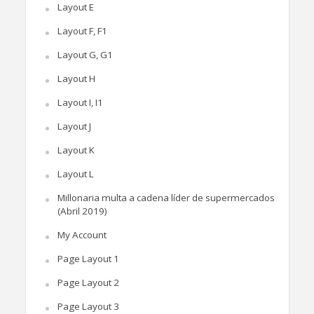
Layout E
Layout F, F1
Layout G, G1
Layout H
Layout I, I1
Layout J
Layout K
Layout L
Millonaria multa a cadena líder de supermercados
(Abril 2019)
My Account
Page Layout 1
Page Layout 2
Page Layout 3