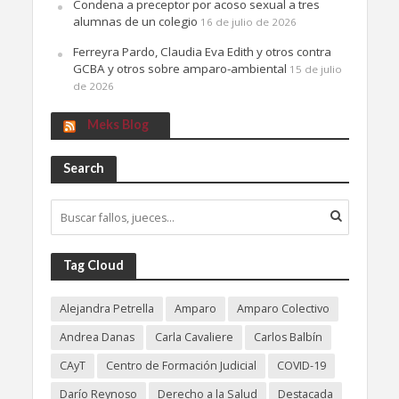
Condena a preceptor por acoso sexual a tres
alumnas de un colegio
16 de julio de 2026
Ferreyra Pardo, Claudia Eva Edith y otros contra
GCBA y otros sobre amparo-ambiental
15 de julio
de 2026
Meks Blog
Search
Tag Cloud
Alejandra Petrella
Amparo
Amparo Colectivo
Andrea Danas
Carla Cavaliere
Carlos Balbín
CAyT
Centro de Formación Judicial
COVID-19
Darío Reynoso
Derecho a la Salud
Destacada