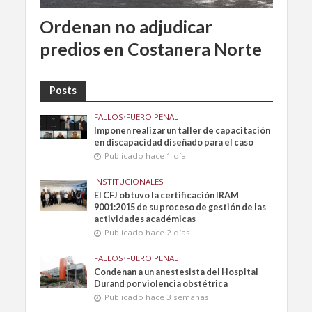
Ordenan no adjudicar
predios en Costanera Norte
Posts
FALLOS
•
FUERO PENAL
Imponen realizar un taller de capacitación
en discapacidad diseñado para el caso
Publicado hace 1 día
INSTITUCIONALES
El CFJ obtuvo la certificación IRAM
9001:2015 de su proceso de gestión de las
actividades académicas
Publicado hace 2 días
FALLOS
•
FUERO PENAL
Condenan a un anestesista del Hospital
Durand por violencia obstétrica
Publicado hace 3 semanas