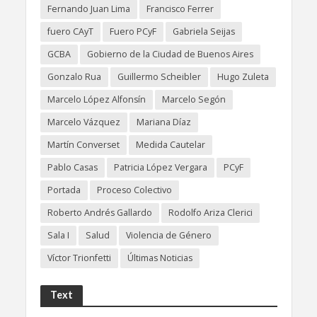
Fernando Juan Lima
Francisco Ferrer
fuero CAyT
Fuero PCyF
Gabriela Seijas
GCBA
Gobierno de la Ciudad de Buenos Aires
Gonzalo Rua
Guillermo Scheibler
Hugo Zuleta
Marcelo López Alfonsín
Marcelo Segón
Marcelo Vázquez
Mariana Díaz
Martín Converset
Medida Cautelar
Pablo Casas
Patricia López Vergara
PCyF
Portada
Proceso Colectivo
Roberto Andrés Gallardo
Rodolfo Ariza Clerici
Sala I
Salud
Violencia de Género
Víctor Trionfetti
Últimas Noticias
Text