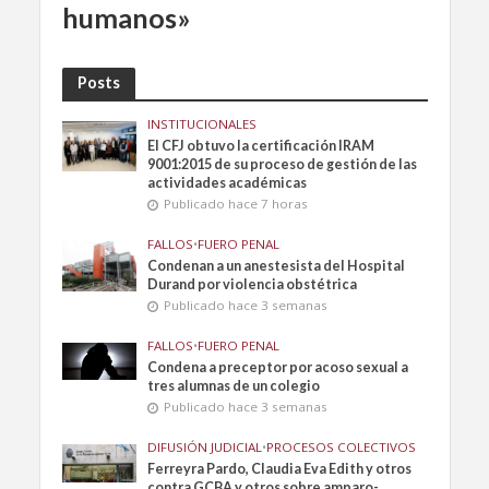
humanos»
Posts
INSTITUCIONALES
El CFJ obtuvo la certificación IRAM
9001:2015 de su proceso de gestión de las
actividades académicas
Publicado hace 7 horas
FALLOS
•
FUERO PENAL
Condenan a un anestesista del Hospital
Durand por violencia obstétrica
Publicado hace 3 semanas
FALLOS
•
FUERO PENAL
Condena a preceptor por acoso sexual a
tres alumnas de un colegio
Publicado hace 3 semanas
DIFUSIÓN JUDICIAL
•
PROCESOS COLECTIVOS
Ferreyra Pardo, Claudia Eva Edith y otros
contra GCBA y otros sobre amparo-