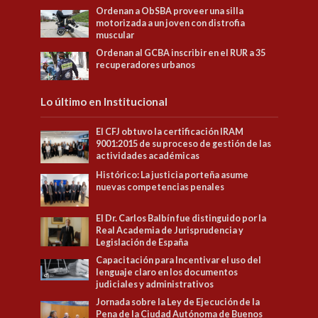
Ordenan a ObSBA proveer una silla
motorizada a un joven con distrofia
muscular
Ordenan al GCBA inscribir en el RUR a 35
recuperadores urbanos
Lo último en Institucional
El CFJ obtuvo la certificación IRAM
9001:2015 de su proceso de gestión de las
actividades académicas
Histórico: La justicia porteña asume
nuevas competencias penales
El Dr. Carlos Balbín fue distinguido por la
Real Academia de Jurisprudencia y
Legislación de España
Capacitación para Incentivar el uso del
lenguaje claro en los documentos
judiciales y administrativos
Jornada sobre la Ley de Ejecución de la
Pena de la Ciudad Autónoma de Buenos