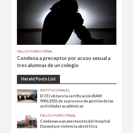
FALLOS
•
FUERO PENAL
Condena a preceptor por acoso sexual a
tres alumnas de un colegio
Herald Posts List
INSTITUCIONALES
El CFJ obtuvo la certificación IRAM
9001:2015 de su proceso de gestión de las
actividades académicas
FALLOS
•
FUERO PENAL
Condenan a un anestesista del Hospital
Durand por violencia obstétrica