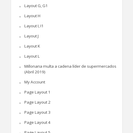
Layout G, G1
Layout H
Layout I, I1
Layout J
Layout K
Layout L
Millonaria multa a cadena líder de supermercados
(Abril 2019)
My Account
Page Layout 1
Page Layout 2
Page Layout 3
Page Layout 4
Page Layout 5