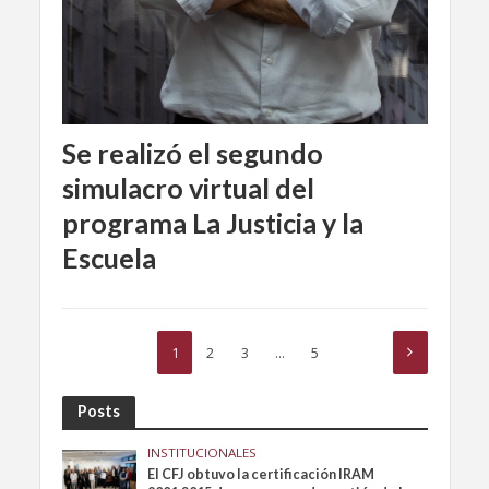
Se realizó el segundo
simulacro virtual del
programa La Justicia y la
Escuela
1
2
3
…
5
Posts
INSTITUCIONALES
El CFJ obtuvo la certificación IRAM