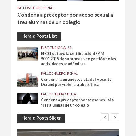
FALLOS
•
FUERO PENAL
Condena a preceptor por acoso sexual a
tres alumnas de un colegio
Herald Posts List
INSTITUCIONALES
El CFJ obtuvo la certificación IRAM
9001:2015 de su proceso de gestión de las
actividades académicas
FALLOS
•
FUERO PENAL
Condenan a un anestesista del Hospital
Durand por violencia obstétrica
FALLOS
•
FUERO PENAL
Condena a preceptor por acoso sexual a
tres alumnas de un colegio
Herald Posts Slider