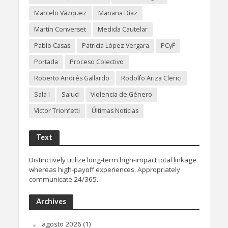
Marcelo Vázquez
Mariana Díaz
Martín Converset
Medida Cautelar
Pablo Casas
Patricia López Vergara
PCyF
Portada
Proceso Colectivo
Roberto Andrés Gallardo
Rodolfo Ariza Clerici
Sala I
Salud
Violencia de Género
Víctor Trionfetti
Últimas Noticias
Text
Distinctively utilize long-term high-impact total linkage
whereas high-payoff experiences. Appropriately
communicate 24/365.
Archives
agosto 2026
(1)