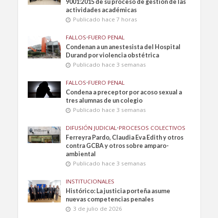
9001:2015 de su proceso de gestión de las
actividades académicas
Publicado hace 7 horas
FALLOS
•
FUERO PENAL
Condenan a un anestesista del Hospital
Durand por violencia obstétrica
Publicado hace 3 semanas
FALLOS
•
FUERO PENAL
Condena a preceptor por acoso sexual a
tres alumnas de un colegio
Publicado hace 3 semanas
DIFUSIÓN JUDICIAL
•
PROCESOS COLECTIVOS
Ferreyra Pardo, Claudia Eva Edith y otros
contra GCBA y otros sobre amparo-
ambiental
Publicado hace 3 semanas
INSTITUCIONALES
Histórico: La justicia porteña asume
nuevas competencias penales
3 de julio de 2026