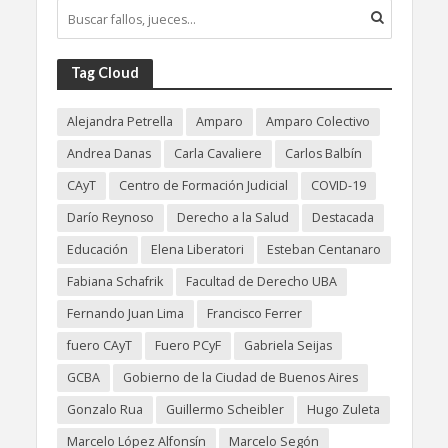
Tag Cloud
Alejandra Petrella
Amparo
Amparo Colectivo
Andrea Danas
Carla Cavaliere
Carlos Balbín
CAyT
Centro de Formación Judicial
COVID-19
Darío Reynoso
Derecho a la Salud
Destacada
Educación
Elena Liberatori
Esteban Centanaro
Fabiana Schafrik
Facultad de Derecho UBA
Fernando Juan Lima
Francisco Ferrer
fuero CAyT
Fuero PCyF
Gabriela Seijas
GCBA
Gobierno de la Ciudad de Buenos Aires
Gonzalo Rua
Guillermo Scheibler
Hugo Zuleta
Marcelo López Alfonsín
Marcelo Segón