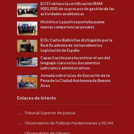
El CFJ obtuvo la certificación IRAM
9001:2015 de su proceso de gestión de las
actividades académicas
Histórico: La justicia porteña asume
nuevas competencias penales
El Dr. Carlos Balbín fue distinguido por la
Real Academia de Jurisprudencia y
Legislación de España
Capacitación para Incentivar el uso del
lenguaje claro en los documentos
judiciales y administrativos
Jornada sobre la Ley de Ejecución de la
Pena de la Ciudad Autónoma de Buenos
Aires
Enlaces de interés
Tribunal Superior de Justicia
Observatorio de Políticas Penitenciarias y DD.HH.
Observatorio de Género