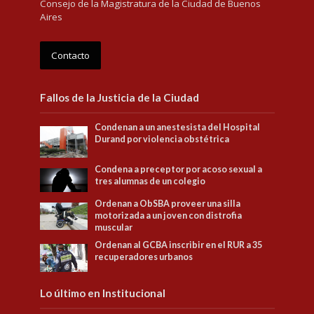
Consejo de la Magistratura de la Ciudad de Buenos
Aires
Contacto
Fallos de la Justicia de la Ciudad
Condenan a un anestesista del Hospital
Durand por violencia obstétrica
Condena a preceptor por acoso sexual a
tres alumnas de un colegio
Ordenan a ObSBA proveer una silla
motorizada a un joven con distrofia
muscular
Ordenan al GCBA inscribir en el RUR a 35
recuperadores urbanos
Lo último en Institucional