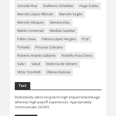
Gonzalo Rua
Guillermo Scheibler
Hugo Zuleta
Marcelo López Alfonsín
Marcelo Segón
Marcelo Vázquez
Mariana Díaz
Martín Converset
Medida Cautelar
Pablo Casas
Patricia López Vergara
PCyF
Portada
Proceso Colectivo
Roberto Andrés Gallardo
Rodolfo Ariza Clerici
Sala I
Salud
Violencia de Género
Víctor Trionfetti
Últimas Noticias
Text
Distinctively utilize long-term high-impact total linkage
whereas high-payoff experiences. Appropriately
communicate 24/365.