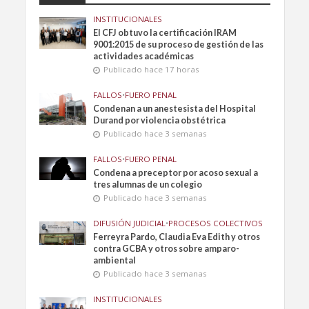
INSTITUCIONALES
El CFJ obtuvo la certificación IRAM
9001:2015 de su proceso de gestión de las
actividades académicas
Publicado hace 17 horas
FALLOS
•
FUERO PENAL
Condenan a un anestesista del Hospital
Durand por violencia obstétrica
Publicado hace 3 semanas
FALLOS
•
FUERO PENAL
Condena a preceptor por acoso sexual a
tres alumnas de un colegio
Publicado hace 3 semanas
DIFUSIÓN JUDICIAL
•
PROCESOS COLECTIVOS
Ferreyra Pardo, Claudia Eva Edith y otros
contra GCBA y otros sobre amparo-
ambiental
Publicado hace 3 semanas
INSTITUCIONALES