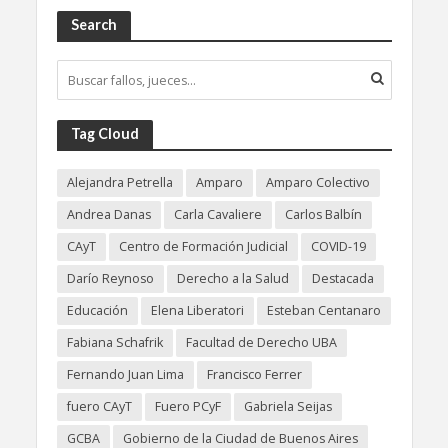
Search
Tag Cloud
Alejandra Petrella
Amparo
Amparo Colectivo
Andrea Danas
Carla Cavaliere
Carlos Balbín
CAyT
Centro de Formación Judicial
COVID-19
Darío Reynoso
Derecho a la Salud
Destacada
Educación
Elena Liberatori
Esteban Centanaro
Fabiana Schafrik
Facultad de Derecho UBA
Fernando Juan Lima
Francisco Ferrer
fuero CAyT
Fuero PCyF
Gabriela Seijas
GCBA
Gobierno de la Ciudad de Buenos Aires