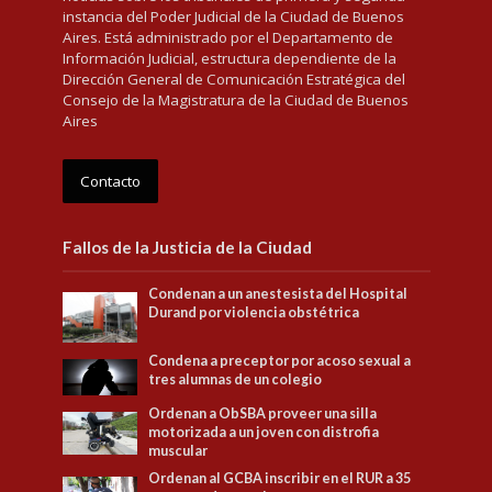
instancia del Poder Judicial de la Ciudad de Buenos
Aires. Está administrado por el Departamento de
Información Judicial, estructura dependiente de la
Dirección General de Comunicación Estratégica del
Consejo de la Magistratura de la Ciudad de Buenos
Aires
Contacto
Fallos de la Justicia de la Ciudad
Condenan a un anestesista del Hospital
Durand por violencia obstétrica
Condena a preceptor por acoso sexual a
tres alumnas de un colegio
Ordenan a ObSBA proveer una silla
motorizada a un joven con distrofia
muscular
Ordenan al GCBA inscribir en el RUR a 35