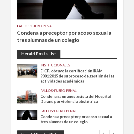
FALLOS
•
FUERO PENAL
Condena a preceptor por acoso sexual a
tres alumnas de un colegio
Herald Posts List
INSTITUCIONALES
El CFJ obtuvo la certificación IRAM
9001:2015 de su proceso de gestión de las
actividades académicas
FALLOS
•
FUERO PENAL
Condenan a un anestesista del Hospital
Durand por violencia obstétrica
FALLOS
•
FUERO PENAL
Condena a preceptor por acoso sexual a
tres alumnas de un colegio