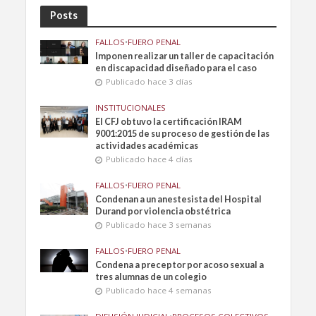
Posts
FALLOS
•
FUERO PENAL
Imponen realizar un taller de capacitación
en discapacidad diseñado para el caso
Publicado hace 3 días
INSTITUCIONALES
El CFJ obtuvo la certificación IRAM
9001:2015 de su proceso de gestión de las
actividades académicas
Publicado hace 4 días
FALLOS
•
FUERO PENAL
Condenan a un anestesista del Hospital
Durand por violencia obstétrica
Publicado hace 3 semanas
FALLOS
•
FUERO PENAL
Condena a preceptor por acoso sexual a
tres alumnas de un colegio
Publicado hace 4 semanas