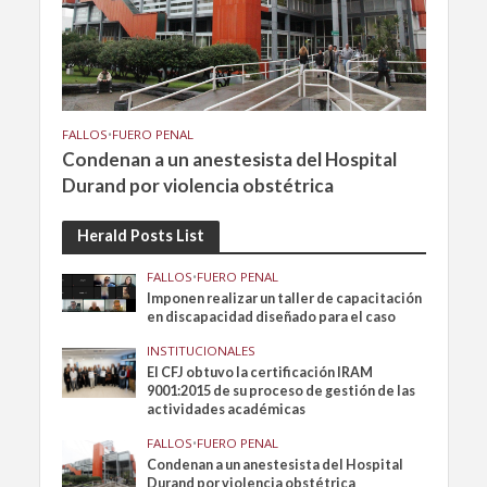
FALLOS
•
FUERO PENAL
Condenan a un anestesista del Hospital
Durand por violencia obstétrica
Herald Posts List
FALLOS
•
FUERO PENAL
Imponen realizar un taller de capacitación
en discapacidad diseñado para el caso
INSTITUCIONALES
El CFJ obtuvo la certificación IRAM
9001:2015 de su proceso de gestión de las
actividades académicas
FALLOS
•
FUERO PENAL
Condenan a un anestesista del Hospital
Durand por violencia obstétrica