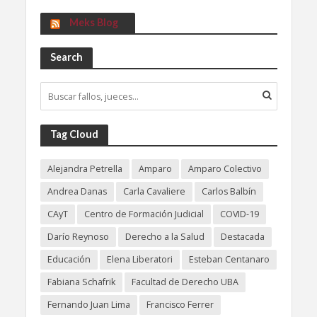
Meks Blog
Search
Tag Cloud
Alejandra Petrella
Amparo
Amparo Colectivo
Andrea Danas
Carla Cavaliere
Carlos Balbín
CAyT
Centro de Formación Judicial
COVID-19
Darío Reynoso
Derecho a la Salud
Destacada
Educación
Elena Liberatori
Esteban Centanaro
Fabiana Schafrik
Facultad de Derecho UBA
Fernando Juan Lima
Francisco Ferrer