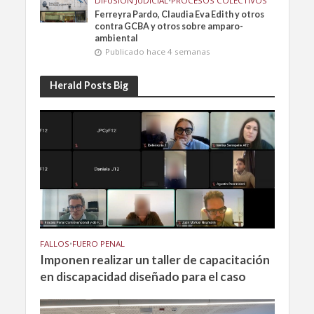
DIFUSIÓN JUDICIAL
•
PROCESOS COLECTIVOS
Ferreyra Pardo, Claudia Eva Edith y otros
contra GCBA y otros sobre amparo-
ambiental
Publicado hace 4 semanas
Herald Posts Big
FALLOS
•
FUERO PENAL
Imponen realizar un taller de capacitación
en discapacidad diseñado para el caso