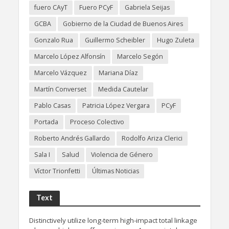
fuero CAyT
Fuero PCyF
Gabriela Seijas
GCBA
Gobierno de la Ciudad de Buenos Aires
Gonzalo Rua
Guillermo Scheibler
Hugo Zuleta
Marcelo López Alfonsín
Marcelo Segón
Marcelo Vázquez
Mariana Díaz
Martín Converset
Medida Cautelar
Pablo Casas
Patricia López Vergara
PCyF
Portada
Proceso Colectivo
Roberto Andrés Gallardo
Rodolfo Ariza Clerici
Sala I
Salud
Violencia de Género
Víctor Trionfetti
Últimas Noticias
Text
Distinctively utilize long-term high-impact total linkage