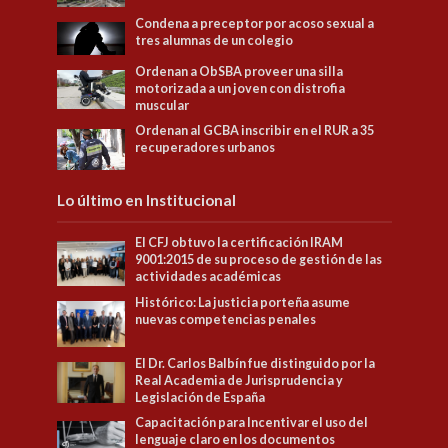
Condena a preceptor por acoso sexual a
tres alumnas de un colegio
Ordenan a ObSBA proveer una silla
motorizada a un joven con distrofia
muscular
Ordenan al GCBA inscribir en el RUR a 35
recuperadores urbanos
Lo último en Institucional
El CFJ obtuvo la certificación IRAM
9001:2015 de su proceso de gestión de las
actividades académicas
Histórico: La justicia porteña asume
nuevas competencias penales
El Dr. Carlos Balbín fue distinguido por la
Real Academia de Jurisprudencia y
Legislación de España
Capacitación para Incentivar el uso del
lenguaje claro en los documentos