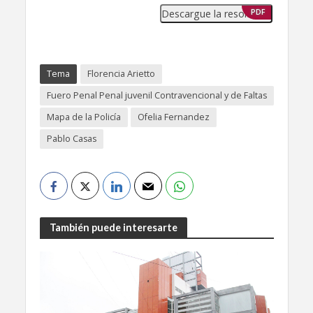
Descargue la resolución
PDF
Tema
Florencia Arietto
Fuero Penal Penal juvenil Contravencional y de Faltas
Mapa de la Policía
Ofelia Fernandez
Pablo Casas
También puede interesarte