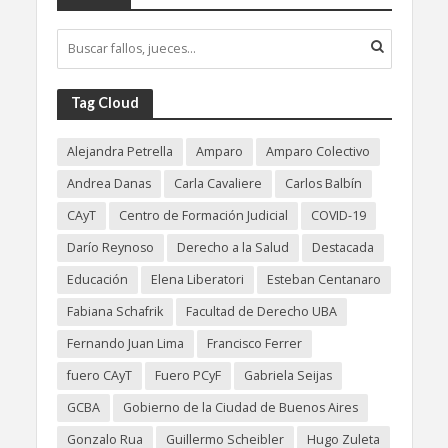
Tag Cloud
Alejandra Petrella
Amparo
Amparo Colectivo
Andrea Danas
Carla Cavaliere
Carlos Balbín
CAyT
Centro de Formación Judicial
COVID-19
Darío Reynoso
Derecho a la Salud
Destacada
Educación
Elena Liberatori
Esteban Centanaro
Fabiana Schafrik
Facultad de Derecho UBA
Fernando Juan Lima
Francisco Ferrer
fuero CAyT
Fuero PCyF
Gabriela Seijas
GCBA
Gobierno de la Ciudad de Buenos Aires
Gonzalo Rua
Guillermo Scheibler
Hugo Zuleta