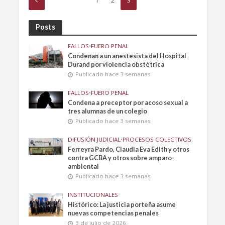
1
2
3
Posts
FALLOS
•
FUERO PENAL
Condenan a un anestesista del Hospital
Durand por violencia obstétrica
Publicado hace 3 semanas
FALLOS
•
FUERO PENAL
Condena a preceptor por acoso sexual a
tres alumnas de un colegio
Publicado hace 3 semanas
DIFUSIÓN JUDICIAL
•
PROCESOS COLECTIVOS
Ferreyra Pardo, Claudia Eva Edith y otros
contra GCBA y otros sobre amparo-
ambiental
Publicado hace 3 semanas
INSTITUCIONALES
Histórico: La justicia porteña asume
nuevas competencias penales
3 de julio de 2026