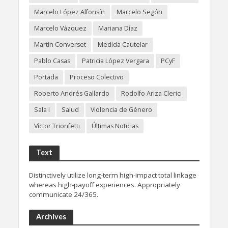
Marcelo López Alfonsín
Marcelo Segón
Marcelo Vázquez
Mariana Díaz
Martín Converset
Medida Cautelar
Pablo Casas
Patricia López Vergara
PCyF
Portada
Proceso Colectivo
Roberto Andrés Gallardo
Rodolfo Ariza Clerici
Sala I
Salud
Violencia de Género
Víctor Trionfetti
Últimas Noticias
Text
Distinctively utilize long-term high-impact total linkage
whereas high-payoff experiences. Appropriately
communicate 24/365.
Archives