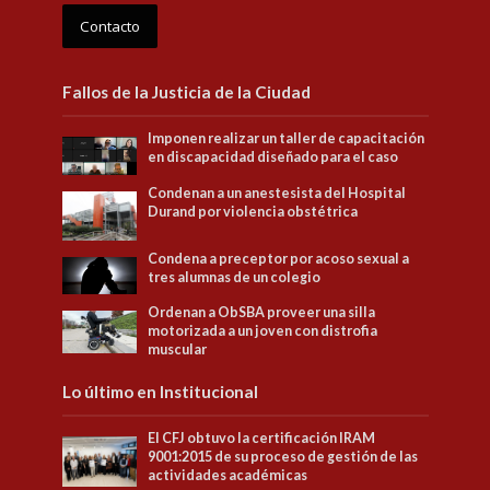
Contacto
Fallos de la Justicia de la Ciudad
Imponen realizar un taller de capacitación
en discapacidad diseñado para el caso
Condenan a un anestesista del Hospital
Durand por violencia obstétrica
Condena a preceptor por acoso sexual a
tres alumnas de un colegio
Ordenan a ObSBA proveer una silla
motorizada a un joven con distrofia
muscular
Lo último en Institucional
El CFJ obtuvo la certificación IRAM
9001:2015 de su proceso de gestión de las
actividades académicas