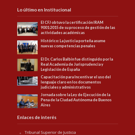
Lo último en Institucional
El CFJ obtuvo la certificación IRAM
9001:2015 de su proceso de gestión de las
actividades académicas
Histórico: La justicia porteña asume
nuevas competencias penales
El Dr. Carlos Balbín fue distinguido por la
Real Academia de Jurisprudencia y
Legislación de España
Capacitación para Incentivar el uso del
lenguaje claro en los documentos
judiciales y administrativos
Jornada sobre la Ley de Ejecución de la
Pena de la Ciudad Autónoma de Buenos
Aires
Enlaces de interés
Tribunal Superior de Justicia