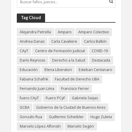
Tag Cloud
Alejandra Petrella
Amparo
Amparo Colectivo
Andrea Danas
Carla Cavaliere
Carlos Balbín
CAyT
Centro de Formación Judicial
COVID-19
Darío Reynoso
Derecho a la Salud
Destacada
Educación
Elena Liberatori
Esteban Centanaro
Fabiana Schafrik
Facultad de Derecho UBA
Fernando Juan Lima
Francisco Ferrer
fuero CAyT
Fuero PCyF
Gabriela Seijas
GCBA
Gobierno de la Ciudad de Buenos Aires
Gonzalo Rua
Guillermo Scheibler
Hugo Zuleta
Marcelo López Alfonsín
Marcelo Segón