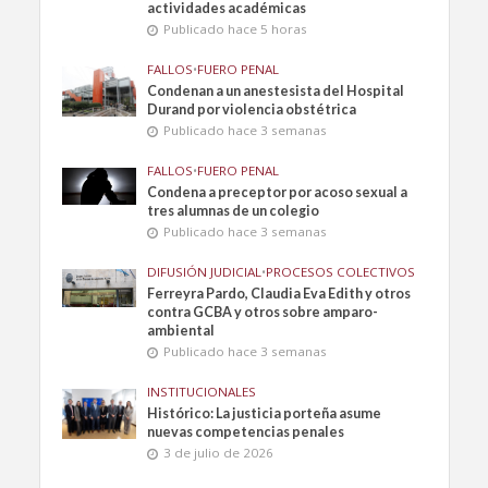
actividades académicas
Publicado hace 5 horas
FALLOS
•
FUERO PENAL
Condenan a un anestesista del Hospital
Durand por violencia obstétrica
Publicado hace 3 semanas
FALLOS
•
FUERO PENAL
Condena a preceptor por acoso sexual a
tres alumnas de un colegio
Publicado hace 3 semanas
DIFUSIÓN JUDICIAL
•
PROCESOS COLECTIVOS
Ferreyra Pardo, Claudia Eva Edith y otros
contra GCBA y otros sobre amparo-
ambiental
Publicado hace 3 semanas
INSTITUCIONALES
Histórico: La justicia porteña asume
nuevas competencias penales
3 de julio de 2026