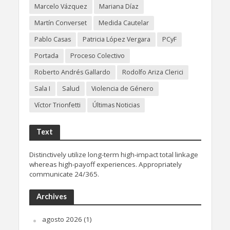
Marcelo Vázquez
Mariana Díaz
Martín Converset
Medida Cautelar
Pablo Casas
Patricia López Vergara
PCyF
Portada
Proceso Colectivo
Roberto Andrés Gallardo
Rodolfo Ariza Clerici
Sala I
Salud
Violencia de Género
Víctor Trionfetti
Últimas Noticias
Text
Distinctively utilize long-term high-impact total linkage
whereas high-payoff experiences. Appropriately
communicate 24/365.
Archives
agosto 2026
(1)