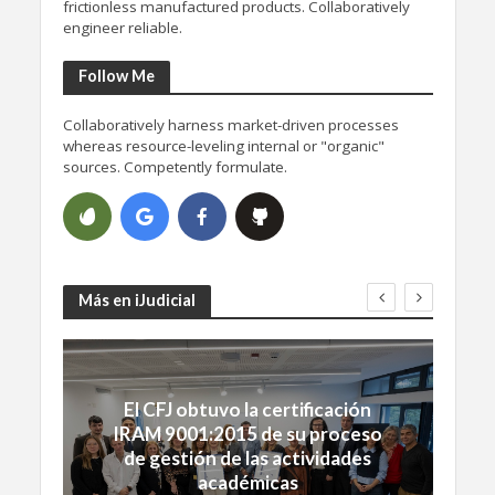
frictionless manufactured products. Collaboratively
engineer reliable.
Follow Me
Collaboratively harness market-driven processes
whereas resource-leveling internal or "organic"
sources. Competently formulate.
Más en iJudicial
El CFJ obtuvo la certificación
IRAM 9001:2015 de su proceso
de gestión de las actividades
académicas