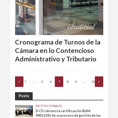
Cronograma de Turnos de la
Cámara en lo Contencioso
Administrativo y Tributario
1
…
5
6
7
8
9
…
16
Posts
INSTITUCIONALES
El CFJ obtuvo la certificación IRAM
9001:2015 de su proceso de gestión de las