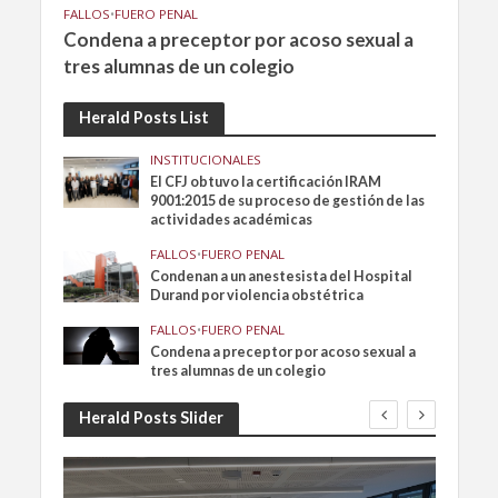
FALLOS
•
FUERO PENAL
Condena a preceptor por acoso sexual a
tres alumnas de un colegio
Herald Posts List
INSTITUCIONALES
El CFJ obtuvo la certificación IRAM
9001:2015 de su proceso de gestión de las
actividades académicas
FALLOS
•
FUERO PENAL
Condenan a un anestesista del Hospital
Durand por violencia obstétrica
FALLOS
•
FUERO PENAL
Condena a preceptor por acoso sexual a
tres alumnas de un colegio
Herald Posts Slider