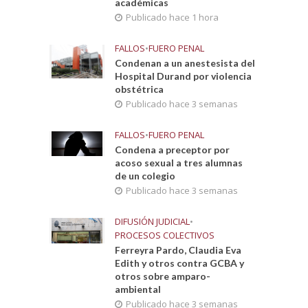
académicas
Publicado hace 1 hora
FALLOS
•
FUERO PENAL
Condenan a un anestesista del
Hospital Durand por violencia
obstétrica
Publicado hace 3 semanas
FALLOS
•
FUERO PENAL
Condena a preceptor por
acoso sexual a tres alumnas
de un colegio
Publicado hace 3 semanas
DIFUSIÓN JUDICIAL
•
PROCESOS COLECTIVOS
Ferreyra Pardo, Claudia Eva
Edith y otros contra GCBA y
otros sobre amparo-
ambiental
Publicado hace 3 semanas