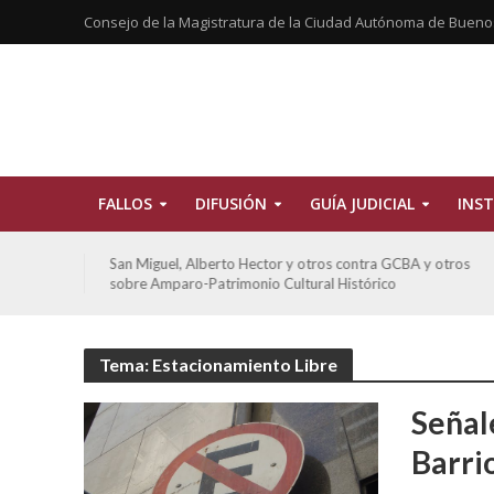
Consejo de la Magistratura de la Ciudad Autónoma de Bueno
FALLOS
DIFUSIÓN
GUÍA JUDICIAL
INST
y otros
De Morais, Oscar Antonio y otros y otros contra GCBA
sobre amparo-habitacionales
Tema: Estacionamiento Libre
Señal
Barri