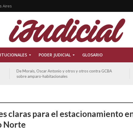
s Aires
ITUCIONALES
PODER JUDICIAL
GLOSARIO
Ferreyra Pardo, Claudia Eva Edith y otros contra GCBA y
otros sobre amparo-ambiental
es claras para el estacionamiento e
o Norte