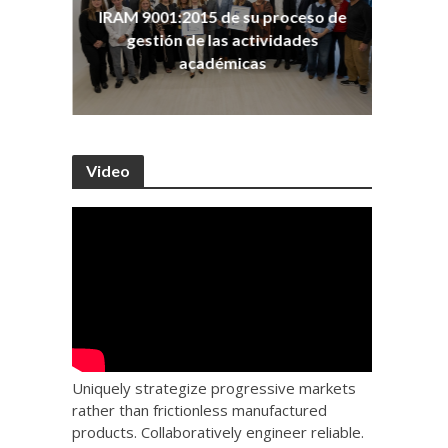
ña
Co
IRAM 9001:2015 de su proceso de
as
Ho
gestión de las actividades
académicas
Video
Uniquely strategize progressive markets
rather than frictionless manufactured
products. Collaboratively engineer reliable.