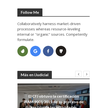
Follow Me
Collaboratively harness market-driven
processes whereas resource-leveling
internal or "organic" sources. Competently
formulate.
Más en iJudicial
oso
El CFJ obtuvo la certificación
n
Co
IRAM 9001:2015 de su proceso de
Ho
gestión de las actividades