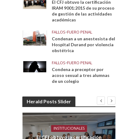
El CFJ obtuvo la certificación
IRAM 9001:2015 de su proceso
de gestión de las actividades
académicas
FALLOS
•
FUERO PENAL
Condenan a un anestesista del
Hospital Durand por violencia
obstétrica
FALLOS
•
FUERO PENAL
Condena a preceptor por
acoso sexual a tres alumnas
de un colegio
Herald Posts Slider
INSTITUCIONALES
El CFJ obtuvo la certificación