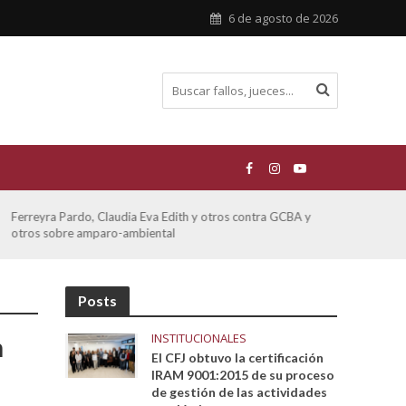
6 de agosto de 2026
ATE contra GCBA sobre amparo – empleo publico otros
Sa
so
Posts
INSTITUCIONALES
n
El CFJ obtuvo la certificación
IRAM 9001:2015 de su proceso
de gestión de las actividades