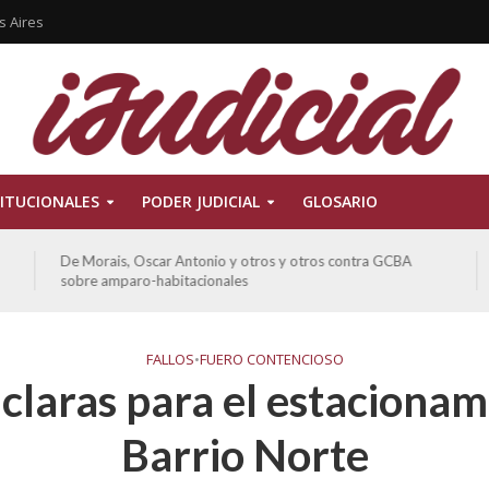
s Aires
ITUCIONALES
PODER JUDICIAL
GLOSARIO
De Morais, Oscar Antonio y otros y otros contra GCBA
sobre amparo-habitacionales
FALLOS
•
FUERO CONTENCIOSO
 claras para el estacionam
Barrio Norte