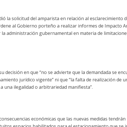
ió la solicitud del amparista en relación al esclarecimiento d
rdene al Gobierno porteño a realizar informes de Impacto Am
 la administración gubernamental en materia de limitaciones
u decisión en que “no se advierte que la demandada se enc
miento jurídico vigente” ni que “la falta de realización de 
 una ilegalidad o arbitrariedad manifiesta”.
 consecuencias económicas que las nuevas medidas tendrán e
atuitos espacios habilitados para el estacionamiento que se 