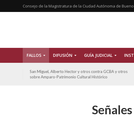
Consejo de la Magistratura de la Ciudad Autónoma de Bueno
FALLOS
DIFUSIÓN
GUÍA JUDICIAL
INST
tros
San Miguel, Alberto Hector y otros contra GCBA y otros
sobre Amparo-Patrimonio Cultural Histórico
Señales