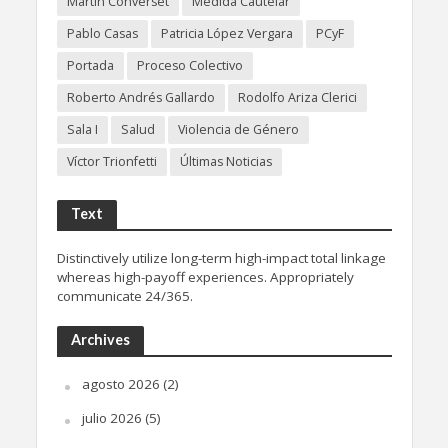
Martín Converset
Medida Cautelar
Pablo Casas
Patricia López Vergara
PCyF
Portada
Proceso Colectivo
Roberto Andrés Gallardo
Rodolfo Ariza Clerici
Sala I
Salud
Violencia de Género
Víctor Trionfetti
Últimas Noticias
Text
Distinctively utilize long-term high-impact total linkage
whereas high-payoff experiences. Appropriately
communicate 24/365.
Archives
agosto 2026
(2)
julio 2026
(5)