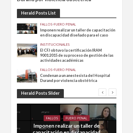
Herald Posts List
FALLOS
•
FUERO PENAL
Imponen realizar un taller de capacitación
en discapacidad diseñado para el caso
INSTITUCIONALES
El CFJ obtuvo la certificación IRAM
9001:2015 de su proceso de gestión de las
actividades académicas
FALLOS
•
FUERO PENAL
Condenan a un anestesista del Hospital
Durand por violencia obstétrica
Herald Posts Slider
FALLOS
FUERO PENAL
Imponen realizar un taller de
capacitación en discapacidad