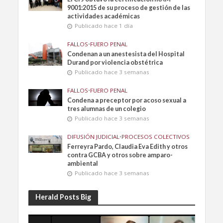
9001:2015 de su proceso de gestión de las
actividades académicas
Publicado hace 1 día
FALLOS
•
FUERO PENAL
Condenan a un anestesista del Hospital
Durand por violencia obstétrica
Publicado hace 3 semanas
FALLOS
•
FUERO PENAL
Condena a preceptor por acoso sexual a
tres alumnas de un colegio
Publicado hace 3 semanas
DIFUSIÓN JUDICIAL
•
PROCESOS COLECTIVOS
Ferreyra Pardo, Claudia Eva Edith y otros
contra GCBA y otros sobre amparo-
ambiental
Publicado hace 3 semanas
Herald Posts Big