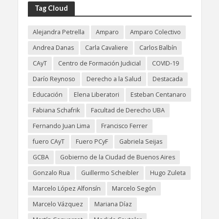
Tag Cloud
Alejandra Petrella
Amparo
Amparo Colectivo
Andrea Danas
Carla Cavaliere
Carlos Balbín
CAyT
Centro de Formación Judicial
COVID-19
Darío Reynoso
Derecho a la Salud
Destacada
Educación
Elena Liberatori
Esteban Centanaro
Fabiana Schafrik
Facultad de Derecho UBA
Fernando Juan Lima
Francisco Ferrer
fuero CAyT
Fuero PCyF
Gabriela Seijas
GCBA
Gobierno de la Ciudad de Buenos Aires
Gonzalo Rua
Guillermo Scheibler
Hugo Zuleta
Marcelo López Alfonsín
Marcelo Segón
Marcelo Vázquez
Mariana Díaz