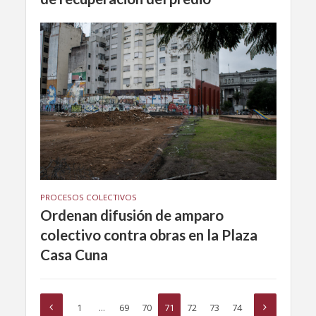
PROCESOS COLECTIVOS
Ordenan difusión de amparo
colectivo contra obras en la Plaza
Casa Cuna
1
…
69
70
71
72
73
74