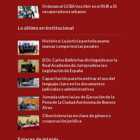
Ordenan al GCBA inscribir en el RUR a 35
recuperadores urbanos
Lo último en Institucional
Histórico: La justicia porteña asume
nuevas competencias penales
El Dr. Carlos Balbín fue distinguido por la
Real Academia de Jurisprudencia y
Legislación de España
Capacitación para Incentivar el uso del
lenguaje claro en los documentos
judiciales y administrativos
Jornada sobre la Ley de Ejecución de la
Pena de la Ciudad Autónoma de Buenos
Aires
Ciberviolencias en clave de género y
cooperación jurídica
Enlaces de interés