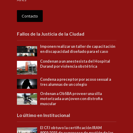
Contacto
Fallos de la Justicia de la Ciudad
Imponen realizar un taller de capacitación
en discapacidad diseñado para el caso
Condenan a un anestesista del Hospital
Durand por violencia obstétrica
Condena a preceptor por acoso sexual a
tres alumnas de un colegio
Ordenan a ObSBA proveer una silla
motorizada a un joven con distrofia
muscular
Lo último en Institucional
El CFJ obtuvo la certificación IRAM
9001:2015 de su proceso de gestión de las