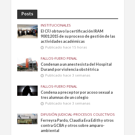
Posts
INSTITUCIONALES
El CFJ obtuvo la certificación IRAM
9001:2015 de su proceso de gestión de las
actividades académicas
Publicado hace 15 horas
FALLOS
•
FUERO PENAL
Condenan a un anestesista del Hospital
Durand por violencia obstétrica
Publicado hace 3 semanas
FALLOS
•
FUERO PENAL
Condena a preceptor por acoso sexual a
tres alumnas de un colegio
Publicado hace 3 semanas
DIFUSIÓN JUDICIAL
•
PROCESOS COLECTIVOS
Ferreyra Pardo, Claudia Eva Edith y otros
contra GCBA y otros sobre amparo-
ambiental