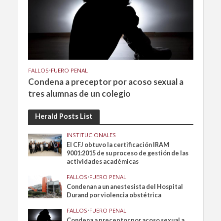
FALLOS
•
FUERO PENAL
Condena a preceptor por acoso sexual a
tres alumnas de un colegio
Herald Posts List
INSTITUCIONALES
El CFJ obtuvo la certificación IRAM
9001:2015 de su proceso de gestión de las
actividades académicas
FALLOS
•
FUERO PENAL
Condenan a un anestesista del Hospital
Durand por violencia obstétrica
FALLOS
•
FUERO PENAL
Condena a preceptor por acoso sexual a