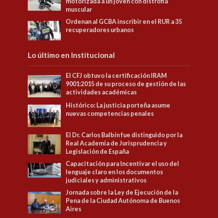
motorizada a un joven con distrofia
muscular
Ordenan al GCBA inscribir en el RUR a 35
recuperadores urbanos
Lo último en Institucional
El CFJ obtuvo la certificación IRAM
9001:2015 de su proceso de gestión de las
actividades académicas
Histórico: La justicia porteña asume
nuevas competencias penales
El Dr. Carlos Balbín fue distinguido por la
Real Academia de Jurisprudencia y
Legislación de España
Capacitación para Incentivar el uso del
lenguaje claro en los documentos
judiciales y administrativos
Jornada sobre la Ley de Ejecución de la
Pena de la Ciudad Autónoma de Buenos
Aires