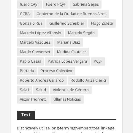
fuero CAyT
Fuero PCyF
Gabriela Seijas
GCBA
Gobierno de la Ciudad de Buenos Aires
Gonzalo Rua
Guillermo Scheibler
Hugo Zuleta
Marcelo López Alfonsín
Marcelo Segón
Marcelo Vázquez
Mariana Díaz
Martín Converset
Medida Cautelar
Pablo Casas
Patricia López Vergara
PCyF
Portada
Proceso Colectivo
Roberto Andrés Gallardo
Rodolfo Ariza Clerici
Sala I
Salud
Violencia de Género
Víctor Trionfetti
Últimas Noticias
Text
Distinctively utilize long-term high-impact total linkage