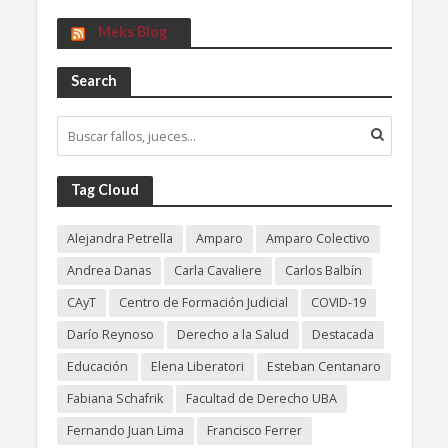
Meks Blog
Search
Tag Cloud
Alejandra Petrella
Amparo
Amparo Colectivo
Andrea Danas
Carla Cavaliere
Carlos Balbín
CAyT
Centro de Formación Judicial
COVID-19
Darío Reynoso
Derecho a la Salud
Destacada
Educación
Elena Liberatori
Esteban Centanaro
Fabiana Schafrik
Facultad de Derecho UBA
Fernando Juan Lima
Francisco Ferrer