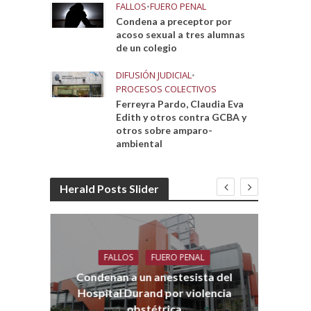
FALLOS
•
FUERO PENAL
Condena a preceptor por
acoso sexual a tres alumnas
de un colegio
DIFUSIÓN JUDICIAL
•
PROCESOS COLECTIVOS
Ferreyra Pardo, Claudia Eva
Edith y otros contra GCBA y
otros sobre amparo-
ambiental
Herald Posts Slider
FALLOS
FUERO PENAL
Co
aro
Condenan a un anestesista del
Hospital Durand por violencia
obstétrica