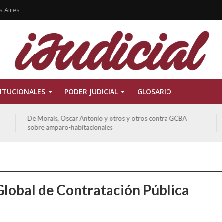
s Aires
ITUCIONALES
PODER JUDICIAL
GLOSARIO
De Morais, Oscar Antonio y otros y otros contra GCBA
sobre amparo-habitacionales
Global de Contratación Pública