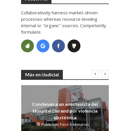
Collaboratively harness market-driven
processes whereas resource-leveling
internal or "organic" sources. Competently
formulate.
Más en iJudicial
Co
dith
os
Condenan a un anestesista del
Hospital Durand por violencia
obstétrica
Publicado hace 3 semanas