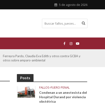
5 de agosto de 2026
Ferreyra Pardo, Claudia Eva Edith y otros contra GCBA y
ATE 
otros sobre amparo-ambiental
Posts
FALLOS
•
FUERO PENAL
Condenan a un anestesista del
Hospital Durand por violencia
obstétrica