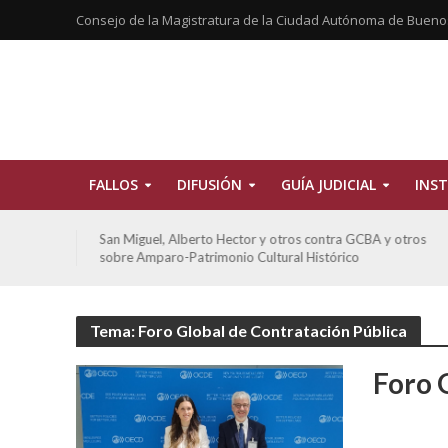
Consejo de la Magistratura de la Ciudad Autónoma de Bueno
FALLOS
DIFUSIÓN
GUÍA JUDICIAL
INST
tros
San Miguel, Alberto Hector y otros contra GCBA y otros
sobre Amparo-Patrimonio Cultural Histórico
Tema: Foro Global de Contratación Pública
Foro 