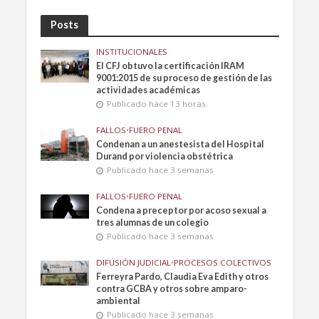
Posts
INSTITUCIONALES
El CFJ obtuvo la certificación IRAM
9001:2015 de su proceso de gestión de las
actividades académicas
Publicado hace 13 horas
FALLOS
•
FUERO PENAL
Condenan a un anestesista del Hospital
Durand por violencia obstétrica
Publicado hace 3 semanas
FALLOS
•
FUERO PENAL
Condena a preceptor por acoso sexual a
tres alumnas de un colegio
Publicado hace 3 semanas
DIFUSIÓN JUDICIAL
•
PROCESOS COLECTIVOS
Ferreyra Pardo, Claudia Eva Edith y otros
contra GCBA y otros sobre amparo-
ambiental
Publicado hace 3 semanas