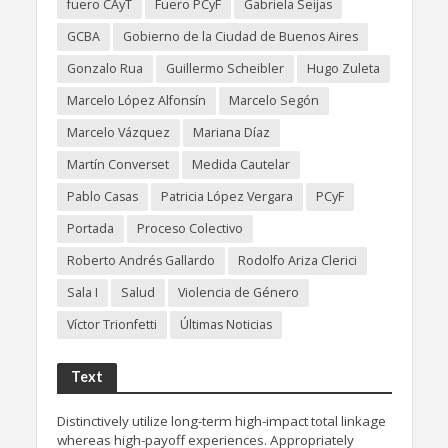
fuero CAyT
Fuero PCyF
Gabriela Seijas
GCBA
Gobierno de la Ciudad de Buenos Aires
Gonzalo Rua
Guillermo Scheibler
Hugo Zuleta
Marcelo López Alfonsín
Marcelo Segón
Marcelo Vázquez
Mariana Díaz
Martín Converset
Medida Cautelar
Pablo Casas
Patricia López Vergara
PCyF
Portada
Proceso Colectivo
Roberto Andrés Gallardo
Rodolfo Ariza Clerici
Sala I
Salud
Violencia de Género
Víctor Trionfetti
Últimas Noticias
Text
Distinctively utilize long-term high-impact total linkage
whereas high-payoff experiences. Appropriately