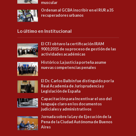
muscular
Ordenan al GCBA inscribir en el RUR a 35
recuperadores urbanos
Lo último en Institucional
El CFJ obtuvo la certificación IRAM
9001:2015 de su proceso de gestión de las
actividades académicas
Histórico: La justicia porteña asume
nuevas competencias penales
El Dr. Carlos Balbín fue distinguido por la
Real Academia de Jurisprudencia y
Legislación de España
Capacitación para Incentivar el uso del
lenguaje claro en los documentos
judiciales y administrativos
Jornada sobre la Ley de Ejecución de la
Pena de la Ciudad Autónoma de Buenos
Aires