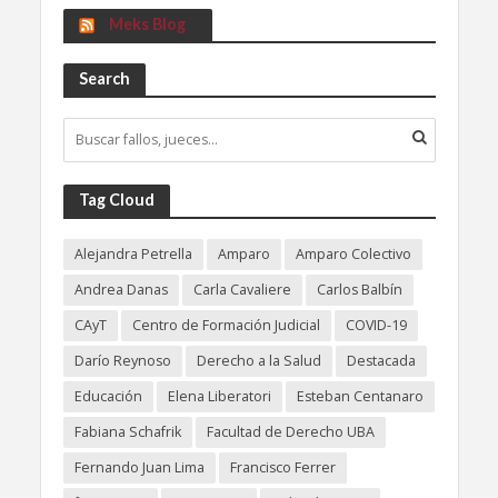
Meks Blog
Search
Tag Cloud
Alejandra Petrella
Amparo
Amparo Colectivo
Andrea Danas
Carla Cavaliere
Carlos Balbín
CAyT
Centro de Formación Judicial
COVID-19
Darío Reynoso
Derecho a la Salud
Destacada
Educación
Elena Liberatori
Esteban Centanaro
Fabiana Schafrik
Facultad de Derecho UBA
Fernando Juan Lima
Francisco Ferrer