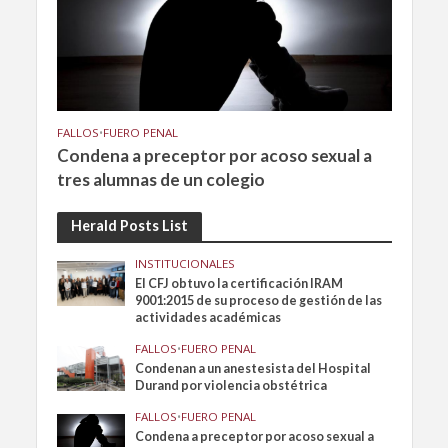
FALLOS
•
FUERO PENAL
Condena a preceptor por acoso sexual a
tres alumnas de un colegio
Herald Posts List
INSTITUCIONALES
El CFJ obtuvo la certificación IRAM
9001:2015 de su proceso de gestión de las
actividades académicas
FALLOS
•
FUERO PENAL
Condenan a un anestesista del Hospital
Durand por violencia obstétrica
FALLOS
•
FUERO PENAL
Condena a preceptor por acoso sexual a