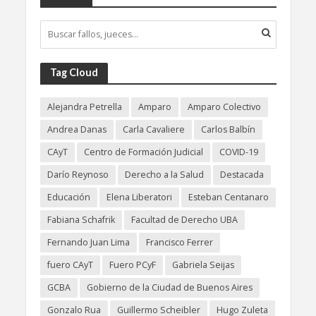
Tag Cloud
Alejandra Petrella
Amparo
Amparo Colectivo
Andrea Danas
Carla Cavaliere
Carlos Balbín
CAyT
Centro de Formación Judicial
COVID-19
Darío Reynoso
Derecho a la Salud
Destacada
Educación
Elena Liberatori
Esteban Centanaro
Fabiana Schafrik
Facultad de Derecho UBA
Fernando Juan Lima
Francisco Ferrer
fuero CAyT
Fuero PCyF
Gabriela Seijas
GCBA
Gobierno de la Ciudad de Buenos Aires
Gonzalo Rua
Guillermo Scheibler
Hugo Zuleta