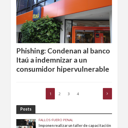
Phishing: Condenan al banco
Itaú a indemnizar a un
consumidor hipervulnerable
1
2
3
4
Posts
FALLOS
•
FUERO PENAL
Imponen realizar un taller de capacitación