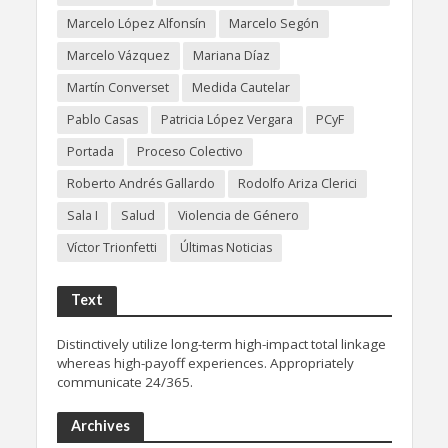
Marcelo López Alfonsín
Marcelo Segón
Marcelo Vázquez
Mariana Díaz
Martín Converset
Medida Cautelar
Pablo Casas
Patricia López Vergara
PCyF
Portada
Proceso Colectivo
Roberto Andrés Gallardo
Rodolfo Ariza Clerici
Sala I
Salud
Violencia de Género
Víctor Trionfetti
Últimas Noticias
Text
Distinctively utilize long-term high-impact total linkage
whereas high-payoff experiences. Appropriately
communicate 24/365.
Archives