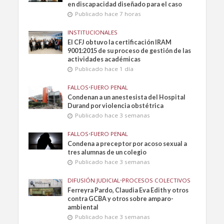
en discapacidad diseñado para el caso
Publicado hace 7 horas
INSTITUCIONALES
El CFJ obtuvo la certificación IRAM
9001:2015 de su proceso de gestión de las
actividades académicas
Publicado hace 1 día
FALLOS
•
FUERO PENAL
Condenan a un anestesista del Hospital
Durand por violencia obstétrica
Publicado hace 3 semanas
FALLOS
•
FUERO PENAL
Condena a preceptor por acoso sexual a
tres alumnas de un colegio
Publicado hace 3 semanas
DIFUSIÓN JUDICIAL
•
PROCESOS COLECTIVOS
Ferreyra Pardo, Claudia Eva Edith y otros
contra GCBA y otros sobre amparo-
ambiental
Publicado hace 3 semanas