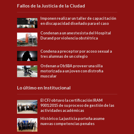
Fallos de la Justicia de la Ciudad
Imponen realizar un taller de capacitación
en discapacidad diseñado para el caso
Condenan a un anestesista del Hospital
Durand por violencia obstétrica
Condena a preceptor por acoso sexual a
tres alumnas de un colegio
Ordenan a ObSBA proveer una silla
motorizada a un joven con distrofia
muscular
Lo último en Institucional
El CFJ obtuvo la certificación IRAM
9001:2015 de su proceso de gestión de las
actividades académicas
Histórico: La justicia porteña asume
nuevas competencias penales